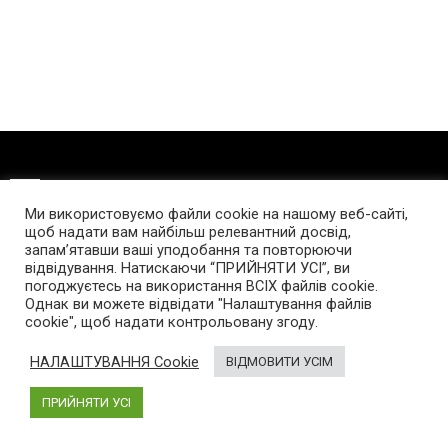
Про нас
Ми використовуємо файли cookie на нашому веб-сайті,
щоб надати вам найбільш релевантний досвід,
AutoGeek
– блог про високі технології в автомобілях.
запам’ятавши ваші уподобання та повторюючи
Був створений у 2013 році. Новини про електромобілі,
відвідування. Натискаючи “ПРИЙНЯТИ УСІ”, ви
гібриди і пристрої, що спрощують життя автомобіліста.
погоджуєтесь на використання ВСІХ файлів cookie.
Однак ви можете відвідати "Налаштування файлів
cookie", щоб надати контрольовану згоду.
Інфо
НАЛАШТУВАННЯ Cookie
ВІДМОВИТИ УСІМ
Про проект
ПРИЙНЯТИ УСІ
Реклама на сайті
Правила використання матеріалів