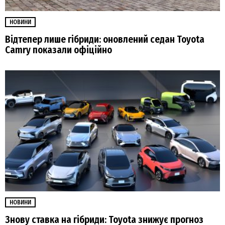
НОВИНИ
Відтепер лише гібриди: оновлений седан Toyota
Camry показали офіційно
НОВИНИ
Знову ставка на гібриди: Toyota знижує прогноз