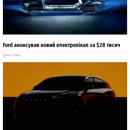
Ford анонсував новий електропікап за $28 тисяч
день тому