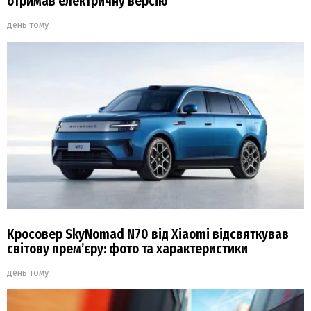
отримав електричну версію
день тому
Кросовер SkyNomad N70 від Xiaomi відсвяткував
світову прем’єру: фото та характеристики
день тому