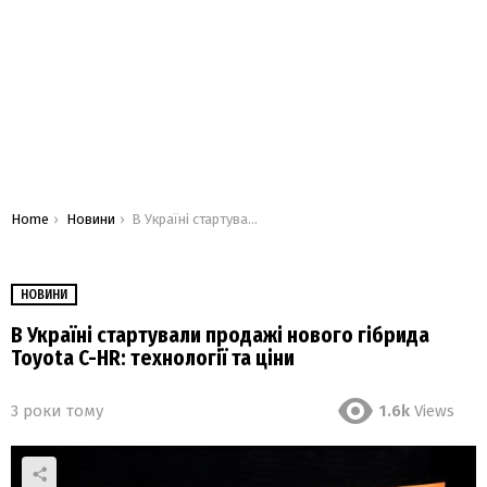
You are here:
Home
Новини
В Україні стартували продажі нового гібрида Toyota C-HR: технології та ціни
НОВИНИ
В Україні стартували продажі нового гібрида
Toyota C-HR: технології та ціни
3 роки тому
1.6k
Views