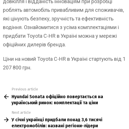
довкілля і відданість інноваціям при розробці
роблять автомобіль привабливим для споживачів,
які цінують безпеку, зручність та ефективність
водіння. Ознайомитися з усіма комплектаціями і
придбати Toyota C-HR в Україні можна у мережі
офіційних дилерів бренда.
Ціни на новий Toyota C-HR в Україні стартують від 1
207 800 грн.
Previous article
See
Hyundai Sonata офіційно повертається на
more
український ринок: комплектації та ціни
Next article
У січні українці придбали понад 3,6 тисячі
електромобілів: названі регіони-лідери