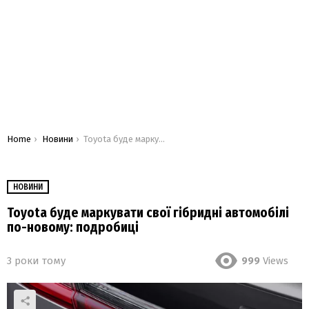
You are here:
Home
Новини
Toyota буде маркувати свої гібридні автомобілі по-новому: подробиці
НОВИНИ
Toyota буде маркувати свої гібридні автомобілі
по-новому: подробиці
3 роки тому
999
Views