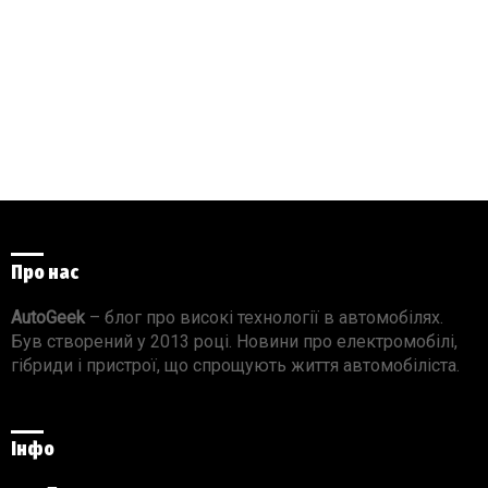
Про нас
AutoGeek
– блог про високі технології в автомобілях.
Був створений у 2013 році. Новини про електромобілі,
гібриди і пристрої, що спрощують життя автомобіліста.
Інфо