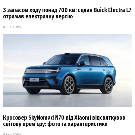
З запасом ходу понад 700 км: седан Buick Electra L7
отримав електричну версію
день тому
Кросовер SkyNomad N70 від Xiaomi відсвяткував
світову прем’єру: фото та характеристики
день тому