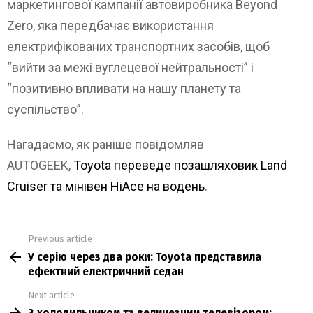
маркетингової кампанії автовиробника Beyond
Zero, яка передбачає використання
електрифікованих транспортних засобів, щоб
“вийти за межі вуглецевої нейтральності” і
“позитивно впливати на нашу планету та
суспільство”.
Нагадаємо, як раніше повідомляв
AUTOGEEK,
Toyota переведе позашляховик Land
Cruiser та мінівен HiAce на водень
.
Previous article
See
У серію через два роки: Toyota представила
more
ефектний електричний седан
Next article
З холодильником та величезним телевізором: