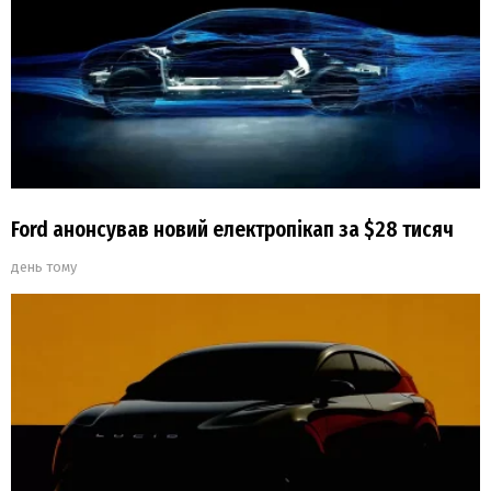
Ford анонсував новий електропікап за $28 тисяч
день тому