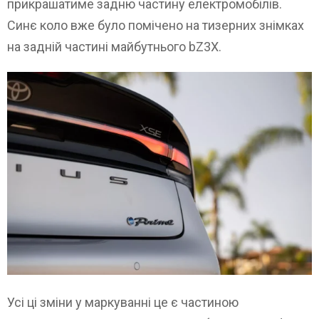
прикрашатиме задню частину електромобілів.
Синє коло вже було помічено на тизерних знімках
на задній частині майбутнього bZ3X.
Усі ці зміни у маркуванні це є частиною