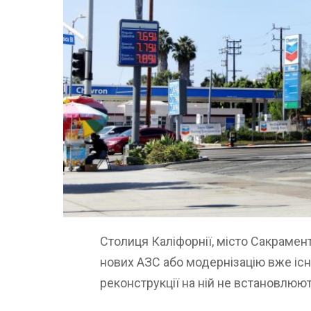
Столиця Каліфорнії, місто Сакрамен
нових АЗС або модернізацію вже існу
реконструкції на ній не встановлюю