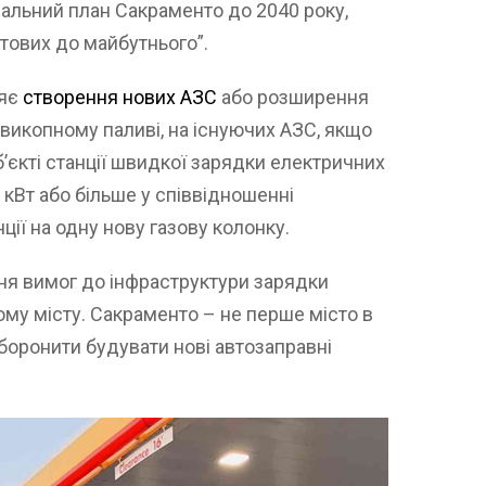
льний план Сакраменто до 2040 року,
тових до майбутнього”.
няє
створення нових АЗС
або розширення
 викопному паливі, на існуючих АЗС, якщо
об’єкті станції швидкої зарядки електричних
 кВт або більше у співвідношенні
ції на одну нову газову колонку.
я вимог до інфраструктури зарядки
ому місту. Сакраменто – не перше місто в
аборонити будувати нові автозаправні