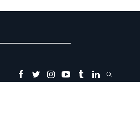
facebook
twitter
instagram
youtube
tumblr
linkedin
SEARCH