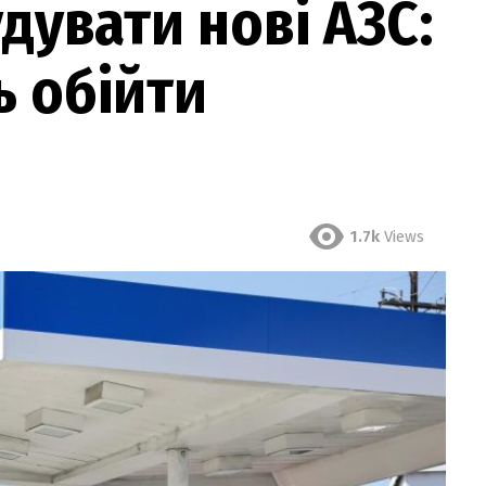
дувати нові АЗС:
 обійти
1.7k
Views