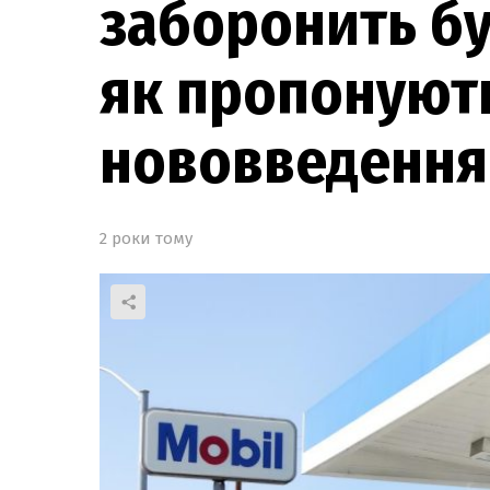
заборонить бу
як пропонують
нововведення
2 роки тому