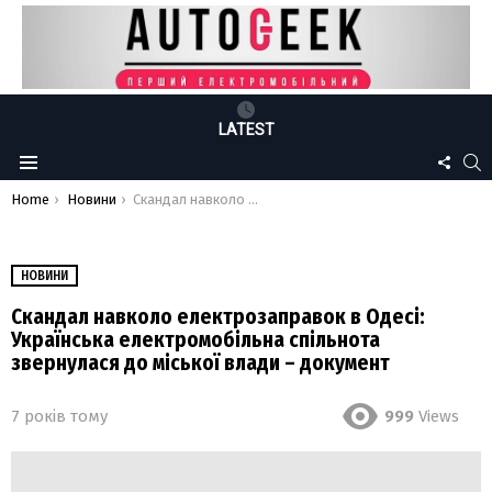
LATEST
FOLLO
S
Menu
US
You are here:
Home
Новини
Скандал навколо електрозаправок в Одесі: Українська електромобільна спільнота звернулася до міської влади – документ
НОВИНИ
Скандал навколо електрозаправок в Одесі:
Українська електромобільна спільнота
звернулася до міської влади – документ
7 років тому
999
Views