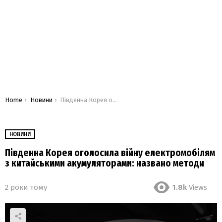
You are here:
Home
Новини
Південна Корея оголосила війну електромобілям з китайськими акумуляторами: названо методи
НОВИНИ
Південна Корея оголосила війну електромобілям
з китайськими акумуляторами: названо методи
2 роки тому
1.8k
Views