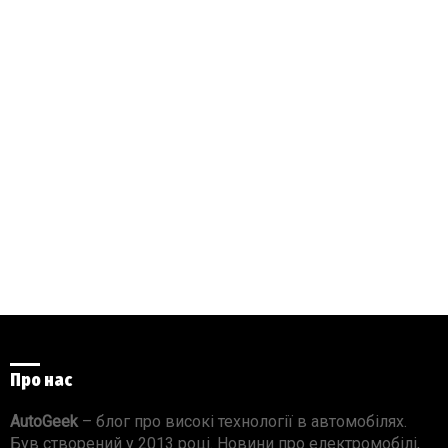
Про нас
AutoGeek
– блог про високі технології в автомобілях.
Був створений у 2013 році. Новини про електромобілі,