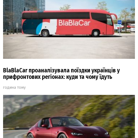
BlaBlaCar проаналізувала поїздки українців у
прифронтових регіонах: куди та чому їдуть
година тому