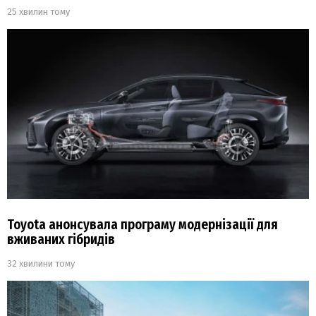
25 хвилин тому
Toyota анонсувала програму модернізації для
вживаних гібридів
32 хвилини тому