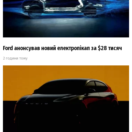
Ford анонсував новий електропікап за $28 тисяч
2 години тому