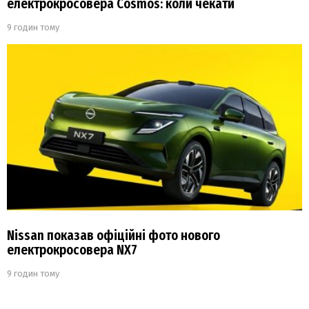
електрокросовера Cosmos: коли чекати
9 годин тому
Nissan показав офіційні фото нового
електрокросовера NX7
9 годин тому