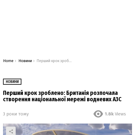
You are here:
Home
Новини
Перший крок зроблено: Британія розпочала створення національної мережі водневих АЗС
НОВИНИ
Перший крок зроблено: Британія розпочала
створення національної мережі водневих АЗС
3 роки тому
1.8k
Views