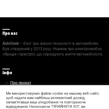
Про нас
AutoGeek
– блог про високі технології в автомобілях.
Був створений у 2013 році. Новини про електромобілі,
гібриди і пристрої, що спрощують життя автомобіліста.
Інфо
Про проект
Реклама на сайті
Правила використання матеріалів
Ми використовуємо файли cookie на нашому веб-сайті,
щоб надати вам найбільш релевантний досвід,
запам’ятавши ваші уподобання та повторюючи
відвідування. Натискаючи “ПРИЙНЯТИ УСІ”, ви