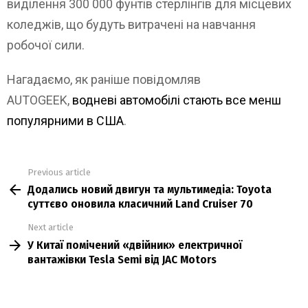
виділення 300 000 фунтів стерлінгів для місцевих
коледжів, що будуть витрачені на навчання
робочої сили.
Нагадаємо, як раніше повідомляв
AUTOGEEK,
водневі автомобілі стають все менш
популярними в США
.
Previous article
See
Додались новий двигун та мультимедіа: Toyota
more
суттєво оновила класичний Land Cruiser 70
Next article
У Китаї помічений «двійник» електричної
вантажівки Tesla Semi від JAC Motors