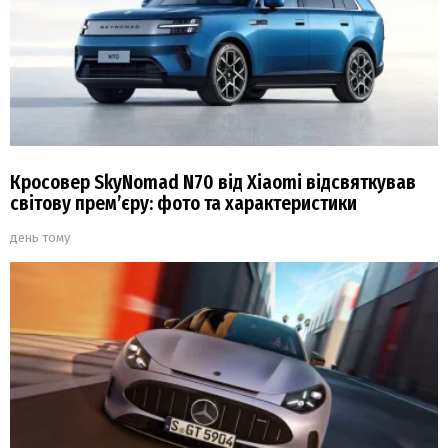
Кросовер SkyNomad N70 від Xiaomi відсвяткував
світову прем’єру: фото та характеристики
день тому