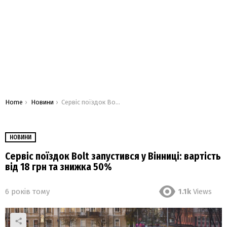
You are here:
Home
Новини
Сервіс поїздок Bolt запустився у Вінниці: вартість від 18 грн та знижка 50%
НОВИНИ
Сервіс поїздок Bolt запустився у Вінниці: вартість
від 18 грн та знижка 50%
6 років тому
1.1k
Views