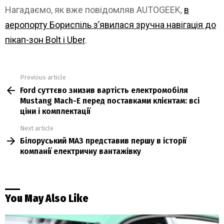
Нагадаємо, як вже повідомляв AUTOGEEK,
в
аеропорту Бориспіль з’явилася зручна навігація до
пікап-зон Bolt і Uber
.
Previous article
See
Ford суттєво знизив вартість електромобіля
more
Mustang Mach-E перед поставками клієнтам: всі
ціни і комплектації
Next article
Білоруський МАЗ представив першу в історії
компанії електричну вантажівку
You May Also Like