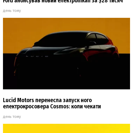
Ford анонсував новий електропікап за $28 тисяч
день тому
Lucid Motors перенесла запуск ного
електрокросовера Cosmos: коли чекати
день тому