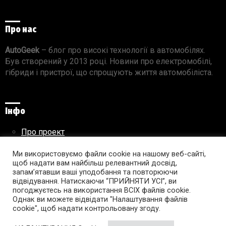
Про нас
AutoGeek
– блог про високі технології в автомобілях.
Був створений у 2013 році. Новини про електромобілі,
гібриди і пристрої, що спрощують життя автомобіліста.
Інфо
Про проект
Реклама на сайті
Ми використовуємо файли cookie на нашому веб-сайті,
Правила використання матеріалів
щоб надати вам найбільш релевантний досвід,
запам’ятавши ваші уподобання та повторюючи
відвідування. Натискаючи “ПРИЙНЯТИ УСІ”, ви
погоджуєтесь на використання ВСІХ файлів cookie.
Підпишись на AutoGeek!
Однак ви можете відвідати "Налаштування файлів
cookie", щоб надати контрольовану згоду.
facebook
twitter
instagram
youtube
tumblr
linkedin