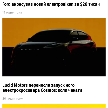
Ford анонсував новий електропікап за $28 тисяч
19 годин тому
Lucid Motors перенесла запуск ного
електрокросовера Cosmos: коли чекати
20 годин тому