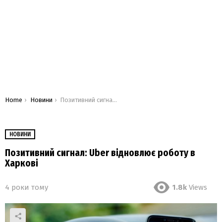
You are here:
Home
Новини
Позитивний сигнал: Uber відновлює роботу в Харкові
НОВИНИ
Позитивний сигнал: Uber відновлює роботу в
Харкові
4 роки тому
1.8k
Views