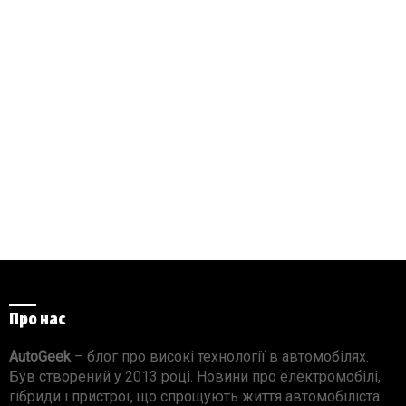
Про нас
AutoGeek
– блог про високі технології в автомобілях.
Був створений у 2013 році. Новини про електромобілі,
гібриди і пристрої, що спрощують життя автомобіліста.