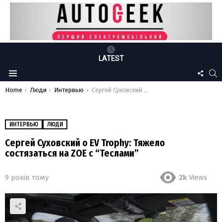
LATEST
FOLLO
S
Menu
US
You are here:
Home
Люди
Интервью
Сергей Суховский о EV Trophy: Тяжело состязаться на ZOE с “Теслами”
ИНТЕРВЬЮ
ЛЮДИ
Сергей Суховский о EV Trophy: Тяжело
состязаться на ZOE с “Теслами”
9 років тому
2k
Views