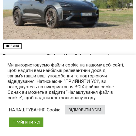
НОВИНИ
Ринок електромобілів в Україні: які моделі
купували найчастіше у квітні
Ми використовуємо файли cookie на нашому веб-сайті,
щоб надати вам найбільш релевантний досвід,
запам’ятавши ваші уподобання та повторюючи
відвідування. Натискаючи “ПРИЙНЯТИ УСІ”, ви
погоджуєтесь на використання ВСІХ файлів cookie.
Однак ви можете відвідати "Налаштування файлів
cookie", щоб надати контрольовану згоду.
НАЛАШТУВАННЯ Cookie
ВІДМОВИТИ УСІМ
ПРИЙНЯТИ УСІ