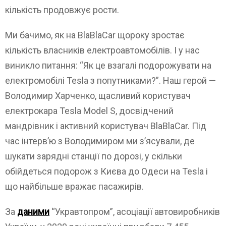
кількість продовжує рости.
Ми бачимо, як на BlaBlaCar щороку зростає
кількість власників електроавтомобілів. І у нас
виникло питання: “Як це взагалі подорожувати на
електромобілі Tesla з попутниками?”. Наш герой —
Володимир Харченко, щасливий користувач
електрокара Tesla Model S, досвідчений
мандрівник і активний користувач BlaBlaCar. Під
час інтерв’ю з Володимиром ми з’ясували, де
шукати зарядні станції по дорозі, у скільки
обійдеться подорож з Києва до Одеси на Tesla і
що найбільше вражає пасажирів.
За
даними
“Укравтопром”, асоціації автовиробників