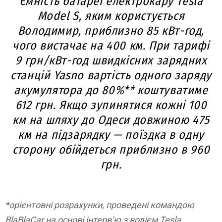
Ємність батареї електрокару Tesla
Model S, яким користується
Володимир, приблизно 85 кВт-год,
чого вистачає на 400 км. При тарифі
9 грн/кВт-год швидкісних зарядних
станцій Yasno вартість одного заряду
акумулятора до 80%** коштуватиме
612 грн. Якщо зупинятися кожні 100
км на шляху до Одеси довжиною 475
км на підзарядку — поїздка в одну
сторону обійдеться приблизно в 960
грн.
*орієнтовні розрахунки, проведені командою
BlaBlaCar на основі інтерв’ю з водієм Tesla