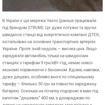
В Україні є ще мережа Yasno (раніше працювали
під брендом STRUM). Це дуже потужні та зручні
швидкісні станції від енергетичної компанії ДТЕК,
інстальовані на основних транспортних артеріях
України. Проте їхній недолік — висока ціна. Якщо
заряджати автомобіль тільки на швидкісних
станціях з тарифом 9 грн/кВт-год, немає ніякої
економії порівнюючи з бензином. Вдома, навпаки,
дуже дешево, особливо вночі по спеціальному
тарифу — близько 50 грн за повністю заряджену
батарею. Оскільки на початку подорожі я маю під
капотом “дешевих” 400 км, а дозаряджаю по
дорозі на швидкісних зарядках, моя поїздка є