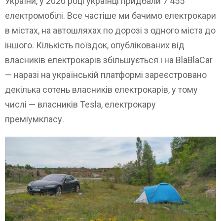
України, у 2020 році українці придбали 7 455
електромобілі. Все частіше ми бачимо електрокари
в містах, на автошляхах по дорозі з одного міста до
іншого. Кількість поїздок, опублікованих від
власників електрокарів збільшується і на BlaBlaCar
— наразі на українській платформі зареєстровано
декілька сотень власників електрокарів, у тому
числі — власників Tesla, електрокару
преміумкласу.