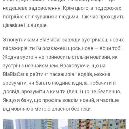
недешеве задоволення. Крім цього, в подорожах
потрібне спілкування з людьми. Так час проходить
цікавіше і швидше.
З попутниками BlaBlaCar завжди зустрічаєш нових
пасажирів, ти їм розкажеш щось нове — вони тобі.
Жодна зустріч не приносить стільки новизни, як
зустріч з незнайомцем. Враховуючи, що на
BlaBlaCar є рейтинг пасажирів і водіїв, можна
зрозуміти, чи багато людина їздила, побачити її
досвід, зрозуміти з ким ти їдеш і що це безпечно.
Якщо я бачу, що профіль зовсім новий, я частіше
відмовляю з метою власної безпеки.