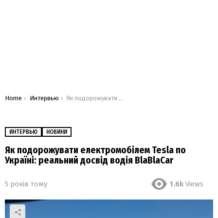
You are here:
Home
Интервью
Як подорожувати електромобілем Tesla по Україні: реальний досвід водія BlaBlaCar
ИНТЕРВЬЮ
НОВИНИ
Як подорожувати електромобілем Tesla по
Україні: реальний досвід водія BlaBlaCar
5 років тому
1.6k
Views