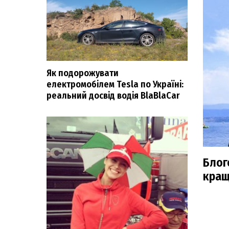
Як подорожувати
електромобілем Tesla по Україні:
реальний досвід водія BlaBlaCar
Блоге
кращ