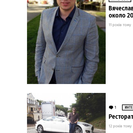
Вячеслав
около 2
11 років тому
1
Commen
ИНТ
Ресторат
12 років тому