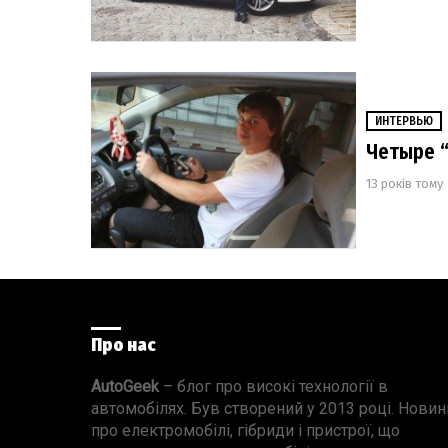
ИНТЕРВЬЮ
Четыре “
13 років тому
Про нас
AutoGeek
– блог про високі технології в
автомобілях. Був створений у 2013 році. Новин
про електромобілі, гібриди і пристрої, що