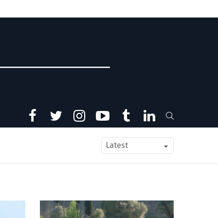
facebook
twitter
instagram
youtube
tumblr
linkedin
SEARCH