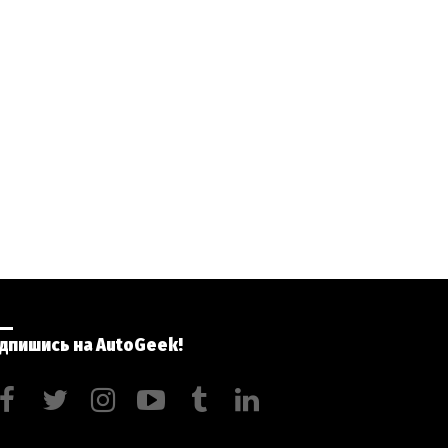
ідпишись на AutoGeek!
facebook
twitter
instagram
youtube
tumblr
linkedin