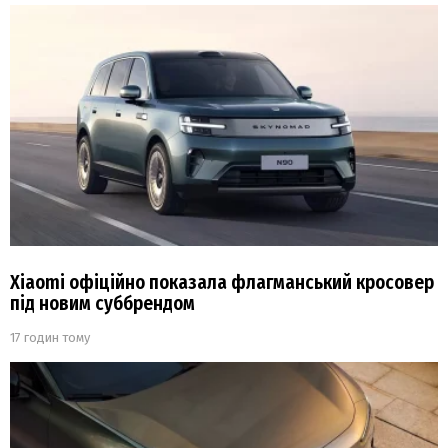
Xiaomi офіційно показала флагманський кросовер
під новим суббрендом
17 годин тому