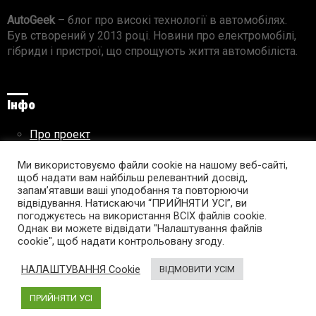
AutoGeek
– блог про високі технології в автомобілях.
Був створений у 2013 році. Новини про електромобілі,
гібриди і пристрої, що спрощують життя автомобіліста.
Інфо
Про проект
Реклама на сайті
Ми використовуємо файли cookie на нашому веб-сайті,
Правила використання матеріалів
щоб надати вам найбільш релевантний досвід,
запам’ятавши ваші уподобання та повторюючи
відвідування. Натискаючи “ПРИЙНЯТИ УСІ”, ви
погоджуєтесь на використання ВСІХ файлів cookie.
Підпишись на AutoGeek!
Однак ви можете відвідати "Налаштування файлів
cookie", щоб надати контрольовану згоду.
facebook
twitter
instagram
youtube
tumblr
linkedin
НАЛАШТУВАННЯ Cookie
ВІДМОВИТИ УСІМ
ПРИЙНЯТИ УСІ