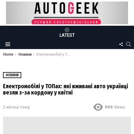
LATEST
FOLLO
S
Menu
US
You are here:
Home
Новини
Електромобілі у ТОПах: які вживані авто українці везли з-за кордону у квітні
НОВИНИ
Електромобілі у ТОПах: які вживані авто українці
везли з-за кордону у квітні
2 місяці тому
999
Views