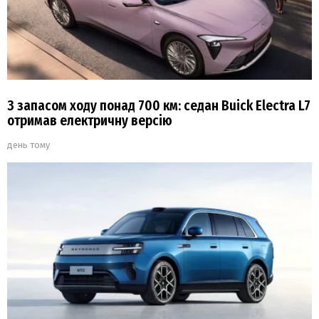
З запасом ходу понад 700 км: седан Buick Electra L7
отримав електричну версію
день тому