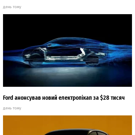
день тому
Ford анонсував новий електропікап за $28 тисяч
день тому