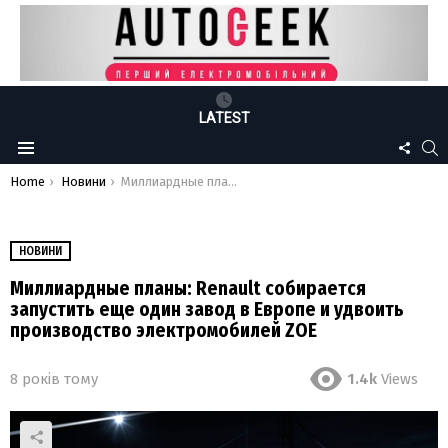
LATEST
FOLLO
S
Menu
US
You are here:
Home
Новини
Миллиардные планы: Renault собирается запустить еще один завод в Европе и удвоить производство электромобилей ZOE
НОВИНИ
Миллиардные планы: Renault собирается
запустить еще один завод в Европе и удвоить
производство электромобилей ZOE
8 років тому
1.4k
Views