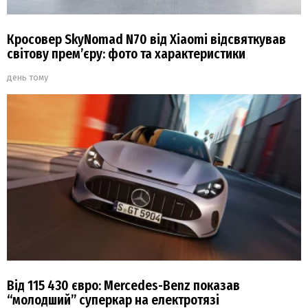
Кросовер SkyNomad N70 від Xiaomi відсвяткував
світову прем’єру: фото та характеристики
день тому
Від 115 430 євро: Mercedes-Benz показав
“молодший” суперкар на електротязі