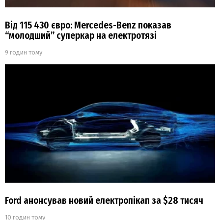
Від 115 430 євро: Mercedes-Benz показав
“молодший” суперкар на електротязі
9 годин тому
Ford анонсував новий електропікап за $28 тисяч
10 годин тому