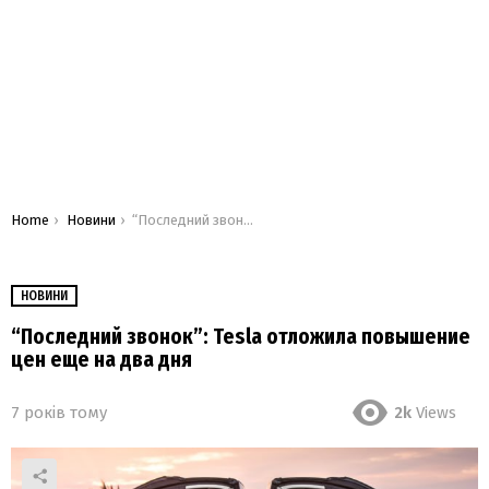
You are here:
Home
Новини
“Последний звонок”: Tesla отложила повышение цен еще на два дня
НОВИНИ
“Последний звонок”: Tesla отложила повышение
цен еще на два дня
7 років тому
2k
Views