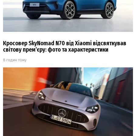
Кросовер SkyNomad N70 від Xiaomi відсвяткував
світову прем’єру: фото та характеристики
8 годин тому