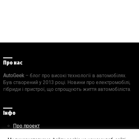
Про нас
AutoGeek
– блог про високі технології в автомобілях.
Був створений у 2013 році. Новини про електромобілі,
гібриди і пристрої, що спрощують життя автомобіліста.
Інфо
Про проект
Реклама на сайті