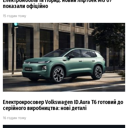
Електромобіль та гібрид: новий ліфтбек MG 07
показали офіційно
15 годин тому
Електрокросовер Volkswagen ID.Aura T6 готовий до
серійного виробництва: нові деталі
16 годин тому