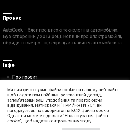
Про нас
AutoGeek
– блог про високі технології в автомобілях.
Був створений у 2013 році. Новини про електромобілі,
гібриди і пристрої, що спрощують життя автомобіліста.
Інфо
Про проект
Реклама на сайті
Ми використовуємо файли cookie на нашому веб-сайті,
Правила використання матеріалів
щоб надати вам найбільш релевантний досвід,
запам’ятавши ваші уподобання та повторюючи
відвідування. Натискаючи “ПРИЙНЯТИ УСІ”, ви
погоджуєтесь на використання ВСІХ файлів cookie.
Підпишись на AutoGeek!
Однак ви можете відвідати "Налаштування файлів
cookie", щоб надати контрольовану згоду.
facebook
twitter
instagram
youtube
tumblr
linkedin