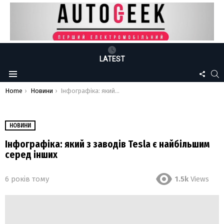
LATEST
FOLLO
S
Menu
US
You are here:
Home
Новини
Інфографіка: який з заводів Tesla є найбільшим серед інших
НОВИНИ
Інфографіка: який з заводів Tesla є найбільшим
серед інших
6 років тому
1.5k
Views