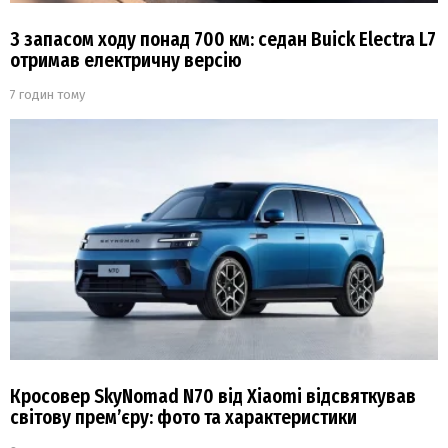
З запасом ходу понад 700 км: седан Buick Electra L7
отримав електричну версію
7 годин тому
Кросовер SkyNomad N70 від Xiaomi відсвяткував
світову прем’єру: фото та характеристики