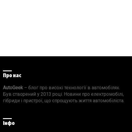
Про нас
AutoGeek
– блог про високі технології в автомобілях.
Був створений у 2013 році. Новини про електромобілі,
гібриди і пристрої, що спрощують життя автомобіліста.
Інфо