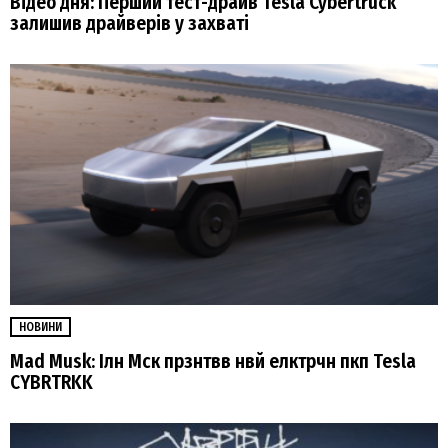
Відео дня: Перший тест-драйв Tesla Cybertruck
залишив драйверів у захваті
НОВИНИ
Mad Musk: Ілн Мск прзнтвв нвй елктрчн пкп Tesla
CYBRTRKK