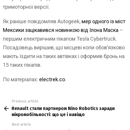
тримоторної версії.
Як раніше повідомляв Autogeek,
мер одного із міст
Мексики зацікавився новинкою від Ілона Маска
–
першим електричним пікапом Tesla Cybertruck.
Посадовець вирішив, що місцеві копи обов’язково
мають їздити на таких автівках і оформив бронь на
15 таких пікапів.
По матеріалах:
electrek.co
.
Previous article
See
Renault стали партнером Nino Robotics заради
more
мікромобільності: що це і навіщо
Next article