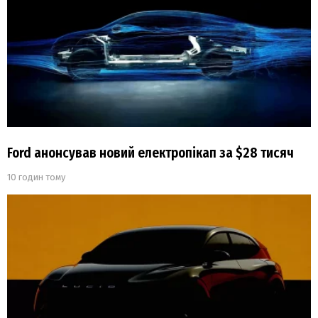
Ford анонсував новий електропікап за $28 тисяч
10 годин тому