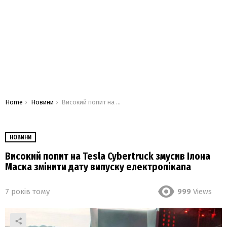
You are here:
Home
Новини
Високий попит на Tesla Cybertruck змусив Ілона Маска змінити дату випуску електропікапа
НОВИНИ
Високий попит на Tesla Cybertruck змусив Ілона
Маска змінити дату випуску електропікапа
7 років тому
999
Views