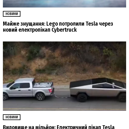
НОВИНИ
Майже знущання: Lego потролили Tesla через
новий електропікап Cybertruck
НОВИНИ
Видовище на мільйон: Електричний пікап Tesla