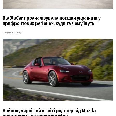
BlaBlaCar проаналізувала поїздки українців у
прифронтових регіонах: куди та чому їдуть
година тому
Найпопулярніший у світі родстер від Mazda