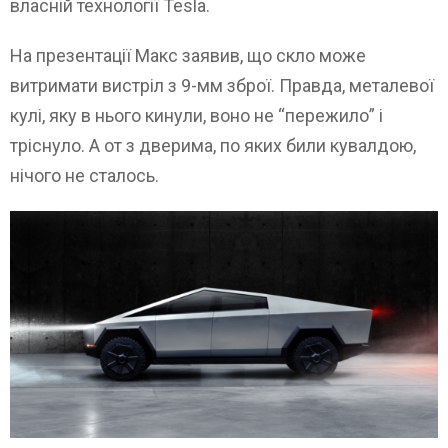
власній технології Tesla.
На презентації Макс заявив, що скло може
витримати вистріл з 9-мм зброї. Правда, металевої
кулі, яку в нього кинули, воно не “пережило” і
тріснуло. А от з дверима, по яких били кувалдою,
нічого не сталось.