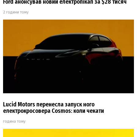
Ford анонсував новий електропікап за $28 тисяч
2 години тому
Lucid Motors перенесла запуск ного
електрокросовера Cosmos: коли чекати
година тому