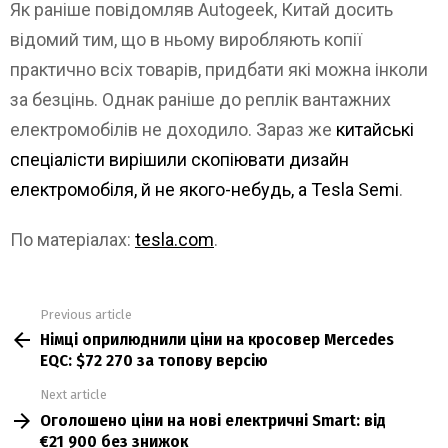
Як раніше повідомляв Autogeek, Китай досить
відомий тим, що в ньому виробляють копії
практично всіх товарів, придбати які можна інколи
за безцінь. Однак раніше до реплік вантажних
електромобілів не доходило. Зараз же
китайські
спеціалісти вирішили скопіювати дизайн
електромобіля, й не якого-небудь, а Tesla Semi
.
По матеріалах:
tesla.com
.
Previous article
See
Німці оприлюднили ціни на кросовер Mercedes
more
EQC: $72 270 за топову версію
Next article
Оголошено ціни на нові електричні Smart: від
€21 900 без знижок