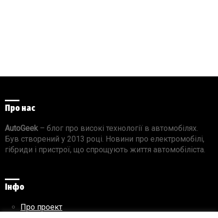
Про нас
AutoGeek
– блог про високі технології в автомобілях.
Був створений у 2013 році. Новини про електромобілі,
гібриди і пристрої, що спрощують життя автомобіліста.
Інфо
Про проект
Реклама на сайті