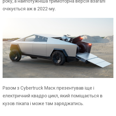
року, а найпотужніша тримоторна версія взагалі
очікується аж в 2022-му.
Разом з Cybertruck Маск презентував іще і
електричний квадро цикл, який поміщається в
кузов пікапа і може там заряджатись.