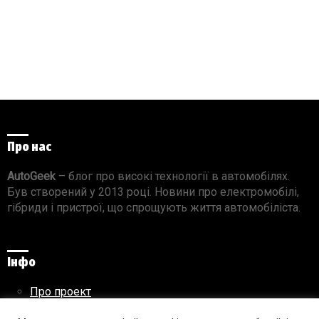
Про нас
AutoGeek
– блог про високі технології в автомобілях.
Був створений у 2013 році. Новини про електромобілі,
гібриди і пристрої, що спрощують життя автомобіліста.
Інфо
Про проект
Реклама на сайті