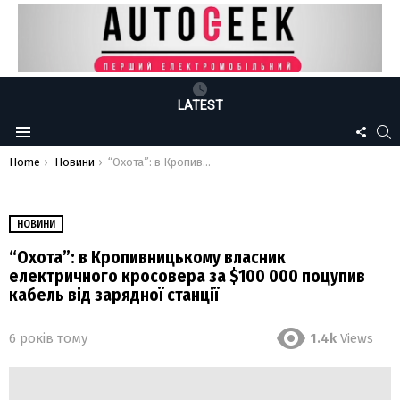
LATEST
FOLLO
S
Menu
US
You are here:
Home
Новини
“Охота”: в Кропивницькому власник електричного кросовера за $100 000 поцупив кабель від зарядної станції
НОВИНИ
“Охота”: в Кропивницькому власник
електричного кросовера за $100 000 поцупив
кабель від зарядної станції
6 років тому
1.4k
Views