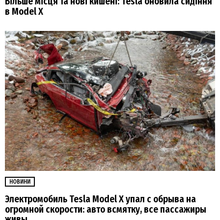
Більше місця та нові кишені: Tesla оновила сидіння
в Model X
НОВИНИ
Электромобиль Tesla Model X упал с обрыва на
огромной скорости: авто всмятку, все пассажиры
живы