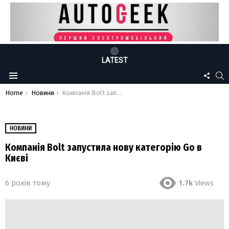
LATEST
FOLLO
S
Menu
US
You are here:
Home
Новини
Компанія Bolt запустила нову категорію Go в Києві
НОВИНИ
Компанія Bolt запустила нову категорію Go в
Києві
6 років тому
1.7k
Views