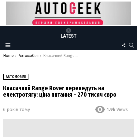
LATEST
FOLLO
S
Menu
US
You are here:
Home
Автомобілі
Класичний Range Rover переведуть на електротягу: ціна питання – 270 тисяч євро
АВТОМОБІЛІ
Класичний Range Rover переведуть на
електротягу: ціна питання – 270 тисяч євро
6 років тому
1.9k
Views