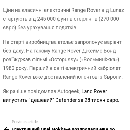
Ціни на класичні електричні Range Rover від Lunaz
стартують від 245 000 фунтів стерлінгів (270 000
євро) без урахування податків.
На старті виробництва ательє запропонує варіант
без даху. На такому Range Rover Джеймс Бонд
роз’їжджав фільмі «Octopussy» («Восьминіжка»)
1983 року. Перший в світі електричний кабріолет
Range Rover вже доставлений клієнтові з Європи.
Як раніше повідомляв Autogeek,
Land Rover
випустить “дешевий” Defender за 28 тисяч євро.
Previous article
See
Електричний Opel Mokka-e розпродали еще до
more