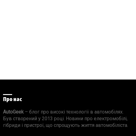
Про нас
AutoGeek
– блог про високі технології в автомобілях.
Був створений у 2013 році. Новини про електромобілі,
гібриди і пристрої, що спрощують життя автомобіліста.