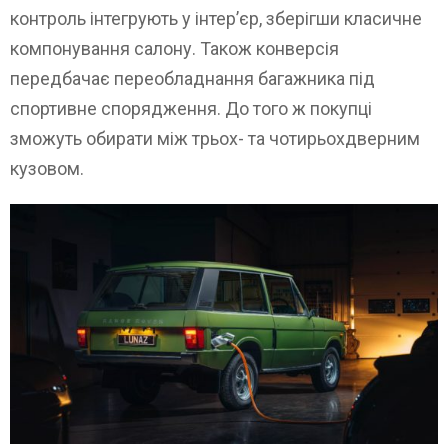
контроль інтегрують у інтер’єр, зберігши класичне
компонування салону. Також конверсія
передбачає переобладнання багажника під
спортивне спорядження. До того ж покупці
зможуть обирати між трьох- та чотирьохдверним
кузовом.