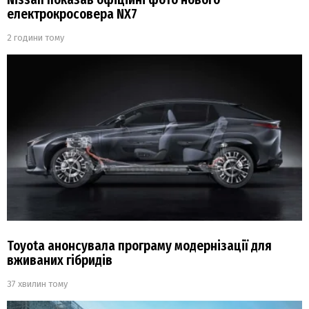
електрокросовера NX7
2 години тому
Toyota анонсувала програму модернізації для
вживаних гібридів
37 хвилин тому