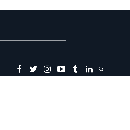
facebook
twitter
instagram
youtube
tumblr
linkedin
SEARCH