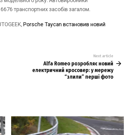
2023 модельного року. Автовиробники
 6676 транспортних засобів загалом.
AUTOGEEK,
Porsche Taycan встановив новий
Next article
Alfa Romeo розробляє новий
електричний кросовер: у мережу
“злили” перші фото