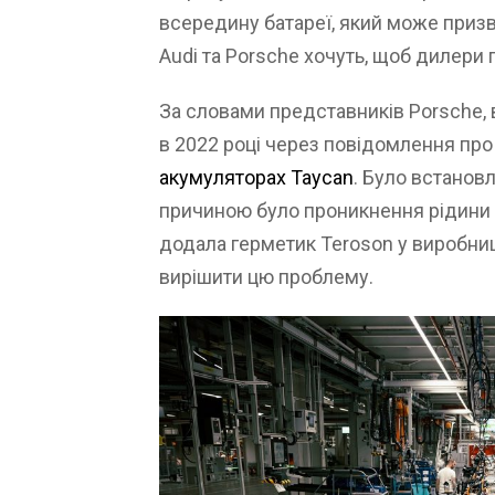
всередину батареї, який може призв
Audi та Porsche хочуть, щоб дилери
За словами представників Porsche,
в 2022 році через повідомлення про 
акумуляторах Taycan
. Було встанов
причиною було проникнення рідини в
додала герметик Teroson у виробниц
вирішити цю проблему.