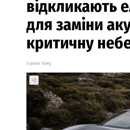
відкликають е
для заміни ак
критичну неб
3 роки тому