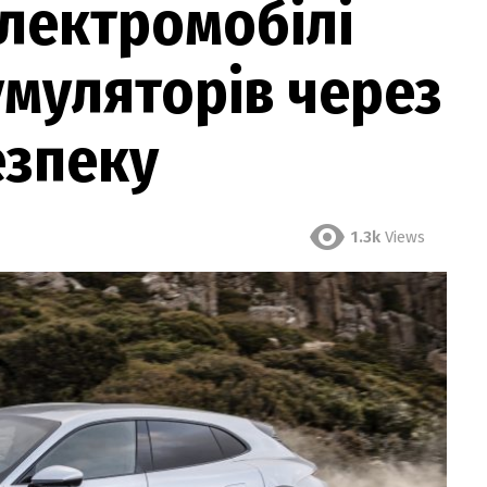
лектромобілі
умуляторів через
езпеку
1.3k
Views