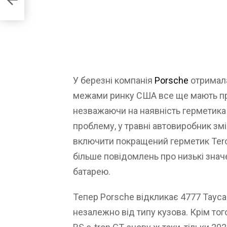
У березні компанія
Porsche
отримала
межами ринку США все ще мають пр
незважаючи на наявність герметик
проблему, у травні автовиробник зм
включити покращений герметик Tero
більше повідомлень про низькі знач
батарею.
Тепер Porsche відкликає 4777 Tayca
незалежно від типу кузова. Крім того