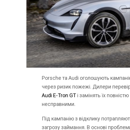
Porsche та Audi оголошують кампані
через ризик пожежі. Дилери перевір
Audi E-Tron GT
і замінять їх повніст
несправними.
Під кампанію з відклику потрапляют
загрозу займання. В основі пробле