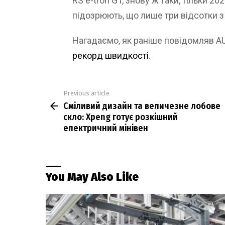
RS e-tron GT, знову ж таки, тільки 
підозрюють, що лише три відсотки з
Нагадаємо, як раніше повідомляв 
рекорд швидкості
.
Previous article
See
Сміливий дизайн та величезне лобове
more
скло: Xpeng готує розкішний
електричний мінівен
You May Also Like