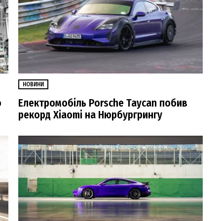
НОВИНИ
о
Електромобіль Porsche Taycan побив
рекорд Xiaomi на Нюрбургрингу