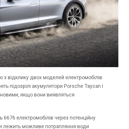
ю з відклику двох моделей електромобілів
ять підозрілі акумулятори Porsche Taycan і
ю новими, якщо вони виявляться
ь 6676 електромобілів через потенційну
ми лежить можливе потрапляння води