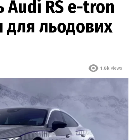
 Audi RS e-tron
и для льодових
1.8k
Views