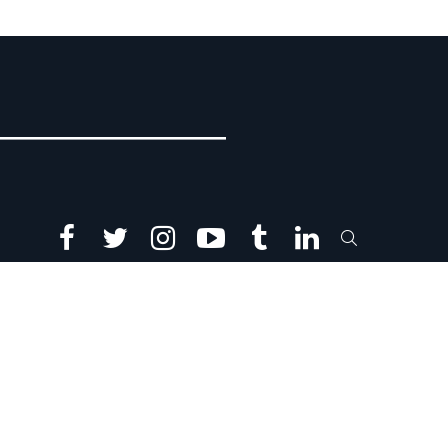
facebook
twitter
instagram
youtube
tumblr
linkedin
SEARCH