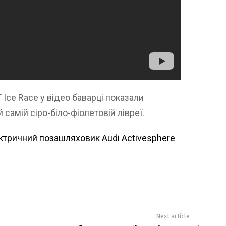
 Ice Race у відео баварці показали
й самій сіро-біло-фіолетовій лівреї.
ктричний позашляховик Audi Activesphere
Next article