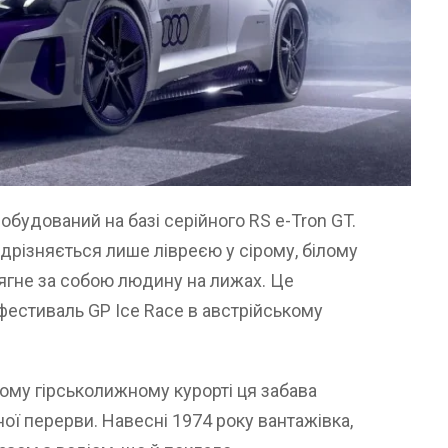
побудований на базі серійного RS e-Tron GT.
відрізняється лише лівреєю у сірому, білому
тягне за собою людину на лижах. Це
фестиваль GP Ice Race в австрійському
ому гірськолижному курорті ця забава
ної перерви. Навесні 1974 року вантажівка,