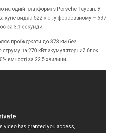
о на одній платформі з Porsche Taycan. У
 купе видає 522 к.с., у форсованому – 637
є за 3,1 секунди.
воляє проїжджати до 373 км без
го струму на 270 кВт акумуляторний блок
0% ємності за 22,5 хвилини.