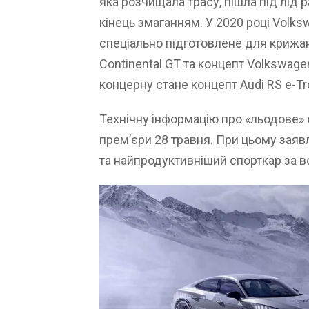
яка розчищала трасу, пішла під лід 
кінець змаганням. У 2020 році Volk
спеціально підготовлене для крижан
Continental GT та концепт Volkswag
концерну стане концепт Audi RS e-Tr
Технічну інформацію про «льодове»
прем’єри 28 травня. При цьому заяв
та найпродуктивніший спорткар за в