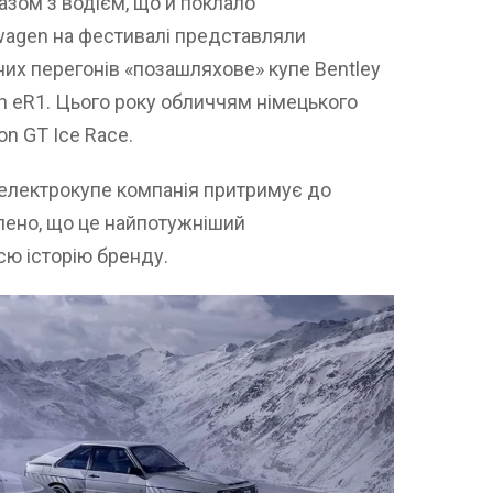
разом з водієм, що й поклало
swagen на фестивалі представляли
их перегонів «позашляхове» купе Bentley
en eR1. Цього року обличчям німецького
on GT Ice Race.
 електрокупе компанія притримує до
лено, що це найпотужніший
сю історію бренду.