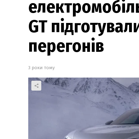
електромобіль
GT підготувал
перегонів
3 роки тому