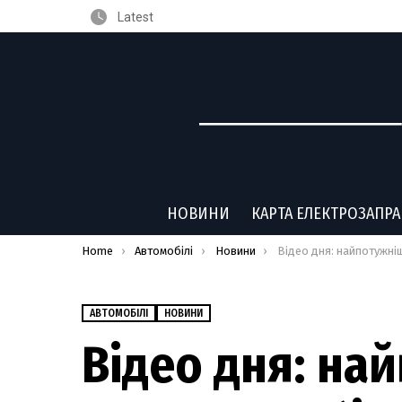
Latest
НОВИНИ
КАРТА ЕЛЕКТРОЗАПР
You are here:
Home
Автомобілі
Новини
Відео дня: найпотужніший електромобіль Audi RS e-tron 
АВТОМОБІЛІ
НОВИНИ
Відео дня: на