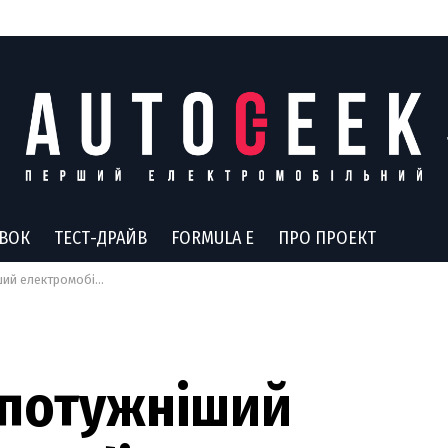
АВОК
ТЕСТ-ДРАЙВ
FORMULA E
ПРО ПРОЕКТ
GT підготували для льодових перегонів
йпотужніший