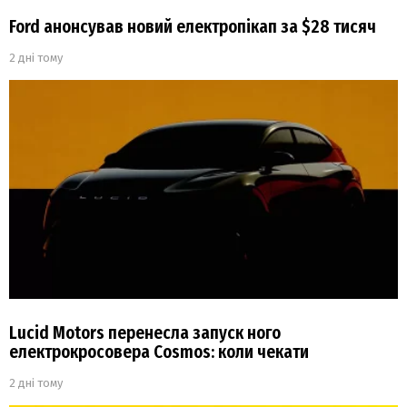
Ford анонсував новий електропікап за $28 тисяч
2 дні тому
Lucid Motors перенесла запуск ного
електрокросовера Cosmos: коли чекати
2 дні тому