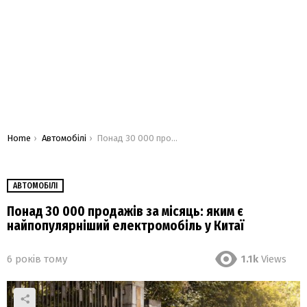
You are here:
Home
Автомобілі
Понад 30 000 продажів за місяць: яким є найпопулярніший електромобіль у Китаї
АВТОМОБІЛІ
Понад 30 000 продажів за місяць: яким є
найпопулярніший електромобіль у Китаї
6 років тому
1.1k
Views