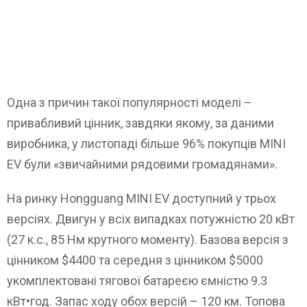
Одна з причин такої популярності моделі –
привабливий цінник, завдяки якому, за даними
виробника, у листопаді більше 96% покупців MINI
EV були «звичайними рядовими громадянами».
На ринку Hongguang MINI EV доступний у трьох
версіях. Двигун у всіх випадках потужністю 20 кВт
(27 к.с., 85 Нм крутного моменту). Базова версія з
цінником $4400 та середня з цінником $5000
укомплектовані тягової батареєю ємністю 9.3
кВт•год. Запас ходу обох версій – 120 км. Топова