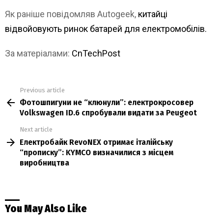
Як раніше повідомляв Autogeek,
китайці
відвойовують ринок батарей для електромобілів.
За матеріалами:
CnTechPost
Previous article
See
Фотошпигуни не “клюнули”: електрокросовер
more
Volkswagen ID.6 спробували видати за Peugeot
Next article
Електробайк RevoNEX отримає італійську
“прописку”: KYMCO визначилися з місцем
виробництва
You May Also Like