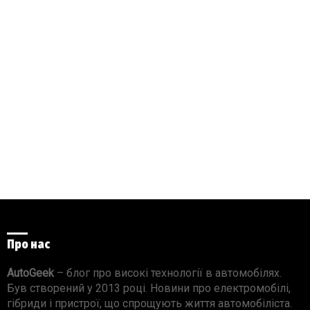
Про нас
AutoGeek
– блог про високі технології в автомобілях.
Був створений у 2013 році. Новини про електромобілі,
гібриди і пристрої, що спрощують життя автомобіліста.