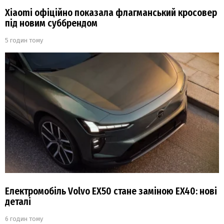
Xiaomi офіційно показала флагманський кросовер
під новим суббрендом
5 годин тому
Електромобіль Volvo EX50 стане заміною EX40: нові
деталі
6 годин тому