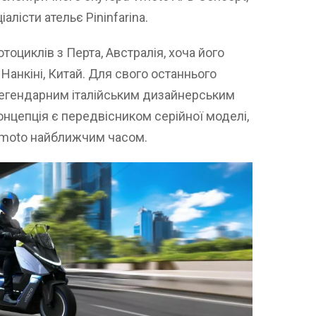
лісти ательє Pininfarina.
оциклів з Перта, Австралія, хоча його
Нанкіні, Китай. Для свого останнього
легендарним італійським дизайнерським
концепція є передвісником серійної моделі,
Vmoto найближчим часом.