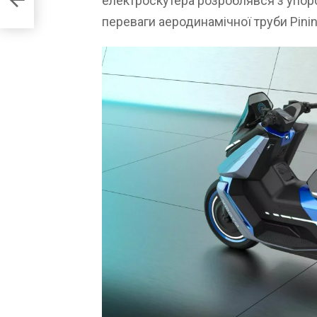
електроскутера розроблявся з упор
переваги аеродинамічної труби Pininf