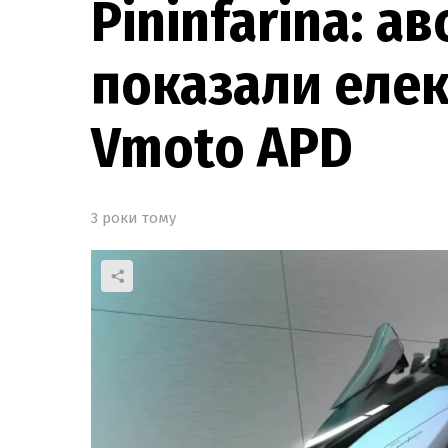
Pininfarina: ав
показали еле
Vmoto APD
3 роки тому