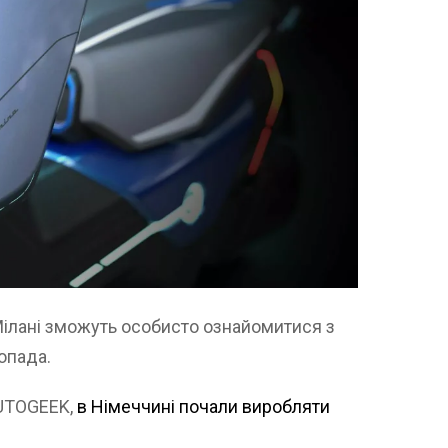
Мілані зможуть особисто ознайомитися з
опада.
AUTOGEEK,
в Німеччині почали виробляти