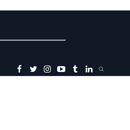
facebook
twitter
instagram
youtube
tumblr
linkedin
SEARCH