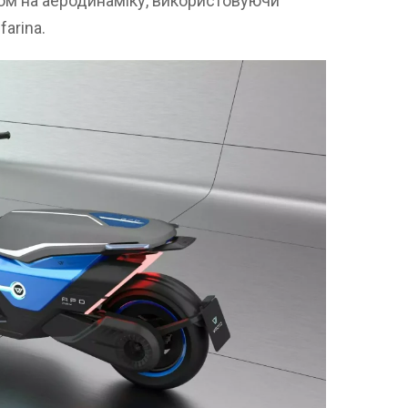
ом на аеродинаміку, використовуючи
arina.