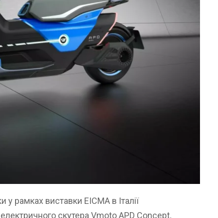
 у рамках виставки EICMA в Італії
 електричного скутера Vmoto APD Concept,