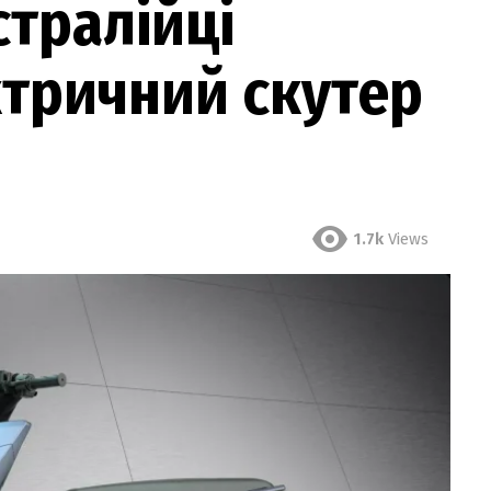
стралійці
ктричний скутер
1.7k
Views