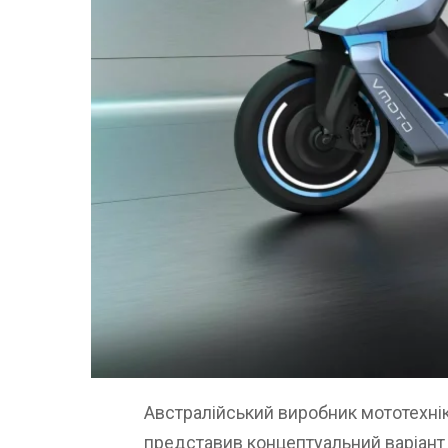
Австралійський виробник мототехніки
представив концептуальний варіант