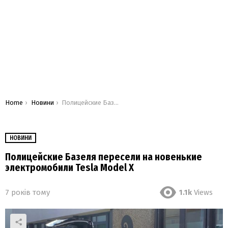
You are here:
Home
Новини
Полицейские Базеля пересели на новенькие электромобили Tesla Model X
НОВИНИ
Полицейские Базеля пересели на новенькие
электромобили Tesla Model X
7 років тому
1.1k
Views