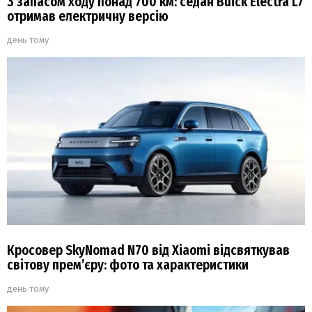
З запасом ходу понад 700 км: седан Buick Electra L7
отримав електричну версію
день тому
Кросовер SkyNomad N70 від Xiaomi відсвяткував
світову прем’єру: фото та характеристики
день тому