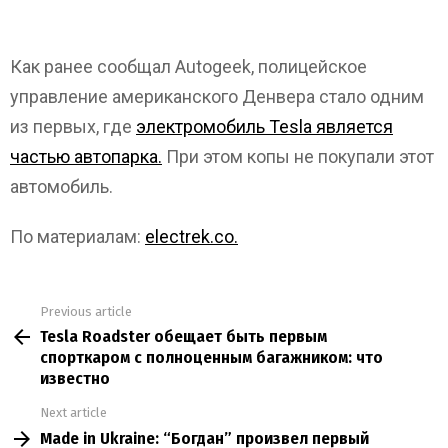
Как ранее сообщал Autogeek, полицейское
управление американского Денвера стало одним
из первых, где
электромобиль Tesla является
частью автопарка.
При этом копы не покупали этот
автомобиль.
По материалам:
electrek.co.
Previous article
See
Tesla Roadster обещает быть первым
more
спорткаром с полноценным багажником: что
известно
Next article
Made in Ukraine: “Богдан” произвел первый