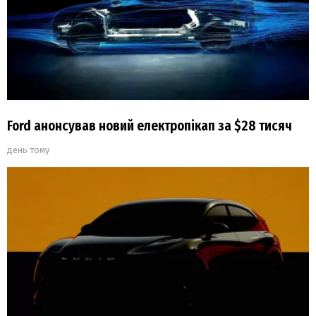
Ford анонсував новий електропікап за $28 тисяч
день тому