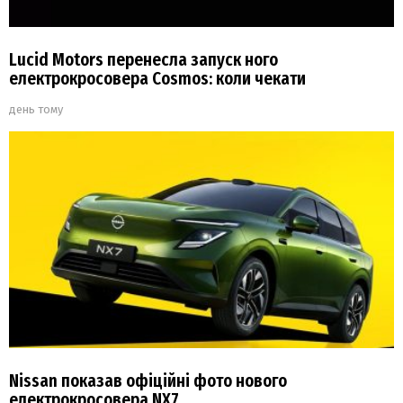
Lucid Motors перенесла запуск ного
електрокросовера Cosmos: коли чекати
день тому
Nissan показав офіційні фото нового
електрокросовера NX7