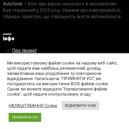
AutoGeek
– блог про високі технології в автомобілях.
Був створений у 2013 році. Новини про електромобілі,
гібриди і пристрої, що спрощують життя автомобіліста.
Інфо
Про проект
Реклама на сайті
Ми використовуємо файли cookie на нашому веб-сайті,
Правила використання матеріалів
щоб надати вам найбільш релевантний досвід,
запам’ятавши ваші уподобання та повторюючи
відвідування. Натискаючи “ПРИЙНЯТИ УСІ”, ви
погоджуєтесь на використання ВСІХ файлів cookie.
Підпишись на AutoGeek!
Однак ви можете відвідати "Налаштування файлів
cookie", щоб надати контрольовану згоду.
facebook
twitter
instagram
youtube
tumblr
linkedin
НАЛАШТУВАННЯ Cookie
ВІДМОВИТИ УСІМ
ПРИЙНЯТИ УСІ