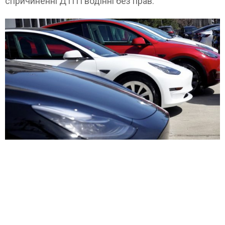
спричиненні ДТП і водінні без прав.