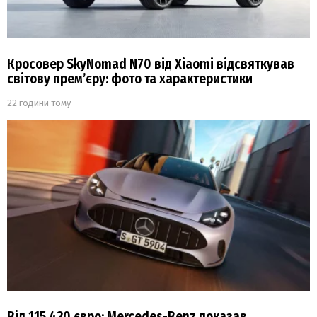
Кросовер SkyNomad N70 від Xiaomi відсвяткував
світову прем’єру: фото та характеристики
22 години тому
Від 115 430 євро: Mercedes-Benz показав