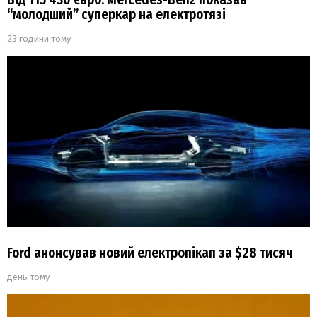
“молодший” суперкар на електротязі
23 години тому
Ford анонсував новий електропікап за $28 тисяч
день тому