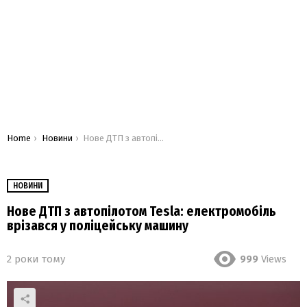
You are here:
Home
Новини
Нове ДТП з автопілотом Tesla: електромобіль врізався у поліцейську машину
НОВИНИ
Нове ДТП з автопілотом Tesla: електромобіль
врізався у поліцейську машину
2 роки тому
999
Views