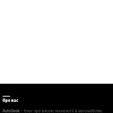
Про нас
AutoGeek
– блог про високі технології в автомобілях.