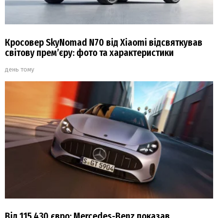
Кросовер SkyNomad N70 від Xiaomi відсвяткував
світову прем’єру: фото та характеристики
день тому
Від 115 430 євро: Mercedes-Benz показав