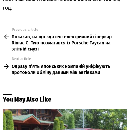
год.
Previous article
See
Показав, на що здатен: електричний гіперкар
more
Rimac C_Two позмагався із Porsche Taycan на
злітній смузі
Next article
Одразу п’ять японських компаній уніфікують
протоколи обміну даними між автівками
You May Also Like