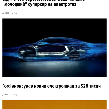
“молодший” суперкар на електротязі
день тому
Ford анонсував новий електропікап за $28 тисяч
день тому