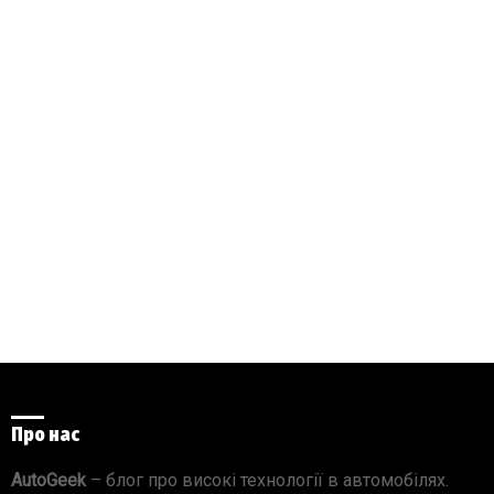
Про нас
AutoGeek
– блог про високі технології в автомобілях.