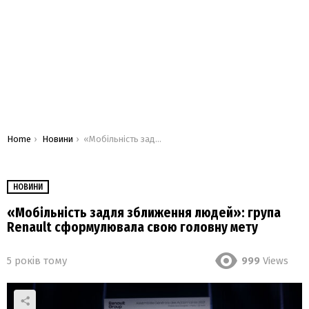
You are here:
Home
Новини
«Мобільність задля зближення людей»: група Renault сформулювала свою головну мету
НОВИНИ
«Мобільність задля зближення людей»: група
Renault сформулювала свою головну мету
5 років тому
999
Views