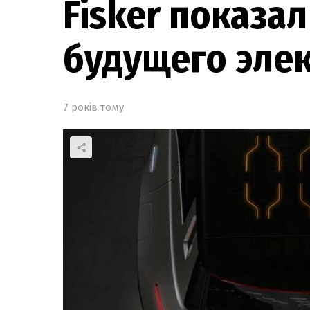
Fisker показа
будущего эле
7 років тому