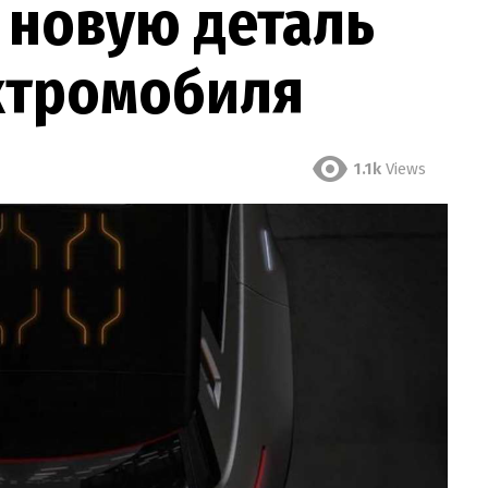
л новую деталь
ктромобиля
1.1k
Views