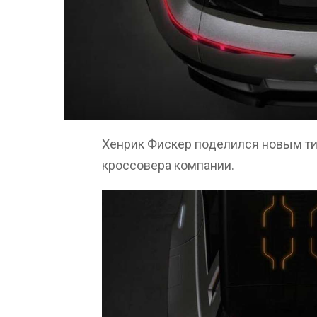
Хенрик Фискер поделился новым т
кроссовера компании.