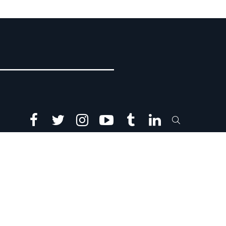
facebook
twitter
instagram
youtube
tumblr
linkedin
SEARCH