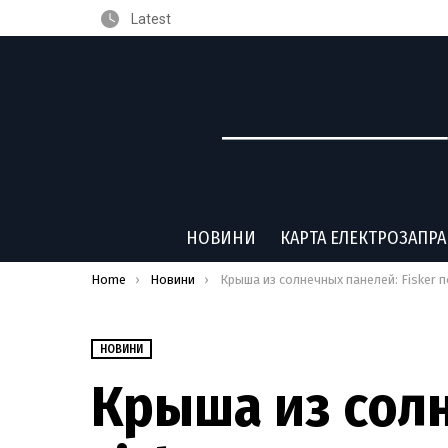
Latest
НОВИНИ
КАРТА ЕЛЕКТРОЗАПР
You are here:
Home
Новини
Крыша из солнечных панелей: Fisker показал новую деталь будущего электромоби
НОВИНИ
Крыша из сол