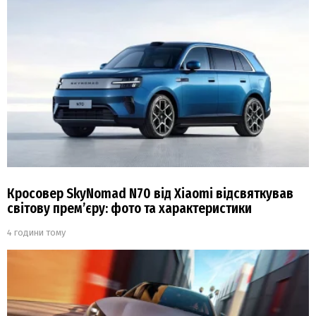
Кросовер SkyNomad N70 від Xiaomi відсвяткував
світову прем’єру: фото та характеристики
4 години тому