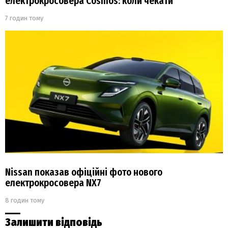
електрокросовера Cosmos: коли чекати
7 годин тому
Nissan показав офіційні фото нового
електрокросовера NX7
8 годин тому
Залишити відповідь