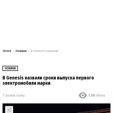
You are here:
Home
Новини
В Genesis назвали сроки выпуска первого электромобиля марки
НОВИНИ
В Genesis назвали сроки выпуска первого
электромобиля марки
7 років тому
1.5k
Views