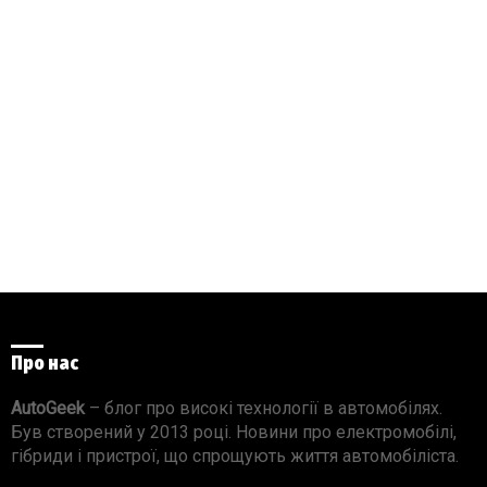
Про нас
AutoGeek
– блог про високі технології в автомобілях.
Був створений у 2013 році. Новини про електромобілі,
гібриди і пристрої, що спрощують життя автомобіліста.