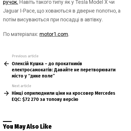
ручок.
Навіть такого типу як у Tesla Model X чи
Jaguar I-Pace, що ховаються в дверне полотно, а
потім висуваються при посадці в автівку.
По матеріалах:
motor1.com
.
Previous article
See
Олексій Кушка – до прокатників
more
електросамокатів: Давайте не перетворювати
місто у “дике поле”
Next article
Німці оприлюднили ціни на кросовер Mercedes
EQC: $72 270 за топову версію
You May Also Like