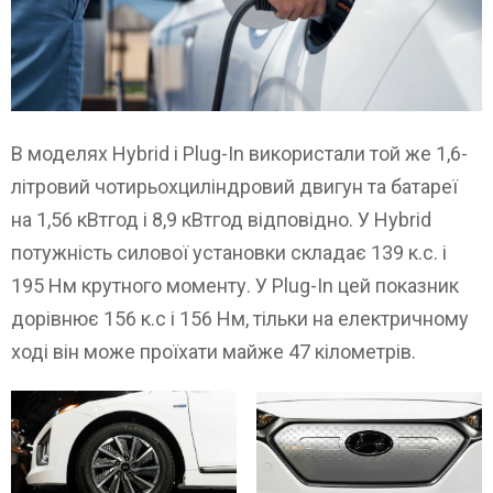
В моделях Hybrid і Plug-In використали той же 1,6-
літровий чотирьохциліндровий двигун та батареї
на 1,56 кВтгод і 8,9 кВтгод відповідно. У Hybrid
потужність силової установки складає 139 к.с. і
195 Нм крутного моменту. У Plug-In цей показник
дорівнює 156 к.с і 156 Нм, тільки на електричному
ході він може проїхати майже 47 кілометрів.