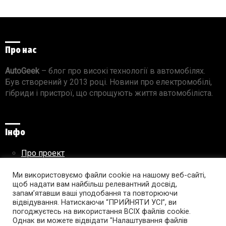
Про нас
AutoGeek
– блог про високі технології в автомобілях.
Був створений у 2013 році. Новини про електромобілі,
гібриди і пристрої, що спрощують життя автомобіліста.
Інфо
Про проект
Реклама на сайті
Правила використання матеріалів
Ми використовуємо файли cookie на нашому веб-сайті,
щоб надати вам найбільш релевантний досвід,
запам’ятавши ваші уподобання та повторюючи
відвідування. Натискаючи “ПРИЙНЯТИ УСІ”, ви
погоджуєтесь на використання ВСІХ файлів cookie.
Підпишись на AutoGeek!
Однак ви можете відвідати "Налаштування файлів