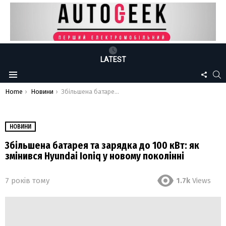
LATEST
FOLLO
S
Menu
US
You are here:
Home
Новини
Збільшена батарея та зарядка до 100 кВт: як змінився Hyundai Ioniq у новому поколінні
НОВИНИ
Збільшена батарея та зарядка до 100 кВт: як
змінився Hyundai Ioniq у новому поколінні
7 років тому
1.7k
Views