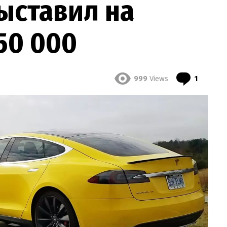
 выставил на
50 000
Comme
999
Views
1