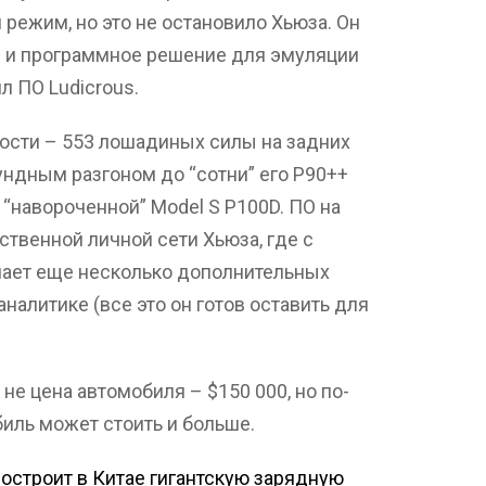
 режим, но это не остановило Хьюза. Он
е и программное решение для эмуляции
л ПО Ludicrous.
ости – 553 лошадиных силы на задних
кундным разгоном до “сотни” его P90++
 “навороченной” Model S P100D. ПО на
твенной личной сети Хьюза, где с
ает еще несколько дополнительных
аналитике (все это он готов оставить для
 не цена автомобиля – $150 000, но по-
ль может стоить и больше.
построит в Китае гигантскую зарядную