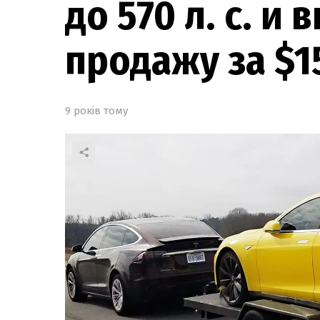
до 570 л. с. и
продажу за $1
9 років тому