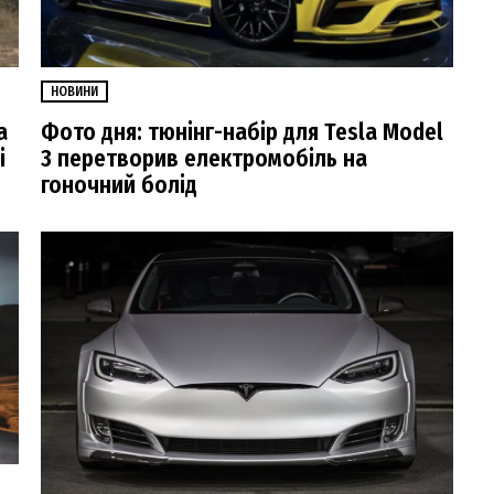
НОВИНИ
a
Фото дня: тюнінг-набір для Tesla Model
і
3 перетворив електромобіль на
гоночний болід