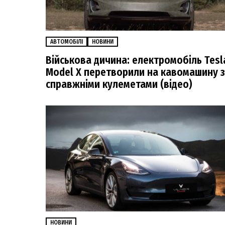
АВТОМОБІЛІ
НОВИНИ
Військова дичина: електромобіль Tesl
Model X перетворили на кавомашину з
справжніми кулеметами (відео)
НОВИНИ