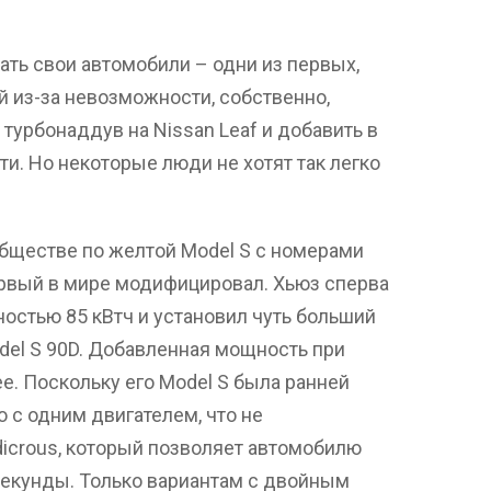
ть свои автомобили – одни из первых,
й из-за невозможности, собственно,
турбонаддув на Nissan Leaf и добавить в
и. Но некоторые люди не хотят так легко
обществе по желтой Model S с номерами
рвый в мире модифицировал. Хьюз сперва
остью 85 кВтч и установил чуть больший
del S 90D. Добавленная мощность при
е. Поскольку его Model S была ранней
 с одним двигателем, что не
icrous, который позволяет автомобилю
5 секунды. Только вариантам с двойным