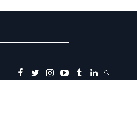
facebook
twitter
instagram
youtube
tumblr
linkedin
SEARCH