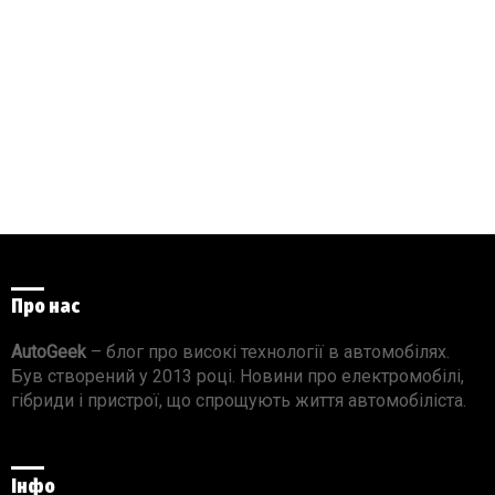
Про нас
AutoGeek
– блог про високі технології в автомобілях.
Був створений у 2013 році. Новини про електромобілі,
гібриди і пристрої, що спрощують життя автомобіліста.
Інфо