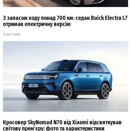
З запасом ходу понад 700 км: седан Buick Electra L7
отримав електричну версію
3 дні тому
Кросовер SkyNomad N70 від Xiaomi відсвяткував
світову прем’єру: фото та характеристики