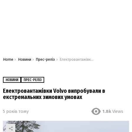
You are here:
Home
Новини
Прес-реліз
Електровантажівки Volvo випробували в екстремальних зимових умовах
НОВИНИ
ПРЕС-РЕЛІЗ
Електровантажівки Volvo випробували в
екстремальних зимових умовах
5 років тому
1.8k
Views