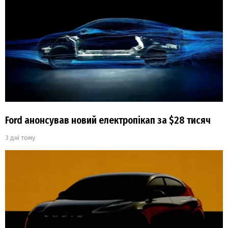
Ford анонсував новий електропікап за $28 тисяч
3 дні тому