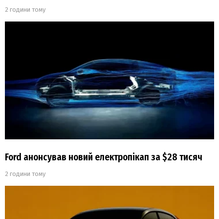
2 години тому
Ford анонсував новий електропікап за $28 тисяч
2 години тому