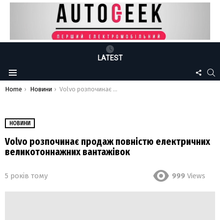
LATEST
FOLLO
S
Menu
US
You are here:
Home
Новини
Volvo розпочинає продаж повністю електричних великотоннажних вантажівок
НОВИНИ
Volvo розпочинає продаж повністю електричних
великотоннажних вантажівок
5 років тому
999
Views