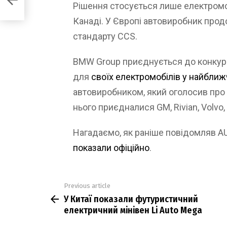
Рішення стосується лише електромобі
Канаді. У Європі автовиробник про
стандарту CCS.
BMW Group приєднується до конкуре
для
своїх електромобілів у найбли
автовиробником, який оголосив про 
нього приєдналися GM, Rivian, Volvo,
Нагадаємо, як раніше повідомляв 
показали офіційно
.
Previous article
See
У Китаї показали футуристичний
more
електричний мінівен Li Auto Mega