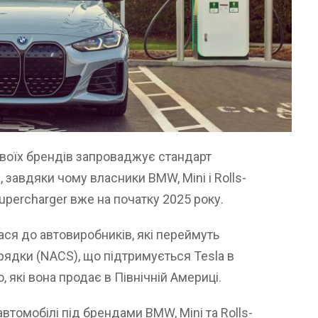
своїх брендів запроваджує стандарт
 завдяки чому власники BMW, Mini і Rolls-
percharger вже на початку 2025 року.
ся до автовиробників, які переймуть
ядки (NACS), що підтримується Tesla в
 які вона продає в Північній Америці.
автомобілі під брендами BMW, Mini та Rolls-