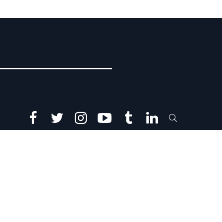
facebook
twitter
instagram
youtube
tumblr
linkedin
SEARCH