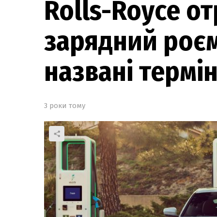
Rolls-Royce о
зарядний роєм 
названі термі
3 роки тому