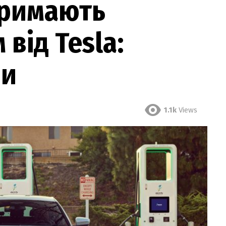
тримають
від Tesla:
ни
1.1k
Views