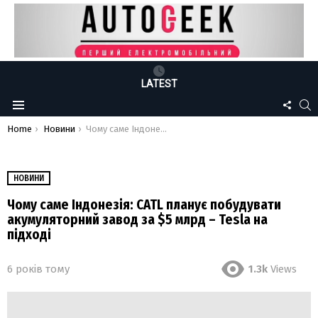
LATEST
FOLLO
S
Menu
US
You are here:
Home
Новини
Чому саме Індонезія: CATL планує побудувати акумуляторний завод за $5 млрд – Tesla на підході
НОВИНИ
Чому саме Індонезія: CATL планує побудувати
акумуляторний завод за $5 млрд – Tesla на
підході
6 років тому
1.3k
Views