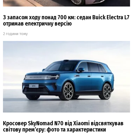
З запасом ходу понад 700 км: седан Buick Electra L7
отримав електричну версію
2 години тому
Кросовер SkyNomad N70 від Xiaomi відсвяткував
світову прем’єру: фото та характеристики