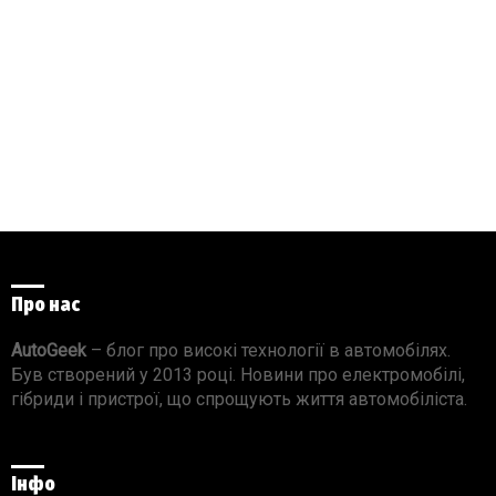
Про нас
AutoGeek
– блог про високі технології в автомобілях.
Був створений у 2013 році. Новини про електромобілі,
гібриди і пристрої, що спрощують життя автомобіліста.
Інфо