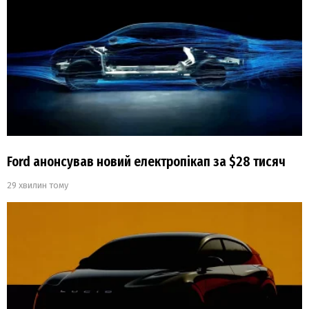
Ford анонсував новий електропікап за $28 тисяч
29 хвилин тому