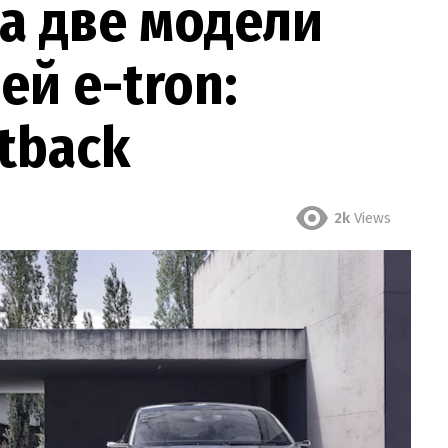
а две модели
й e-tron:
rtback
2k
Views