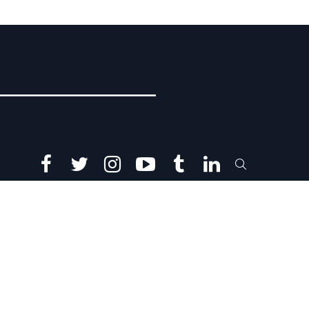
facebook
twitter
instagram
youtube
tumblr
linkedin
SEARCH