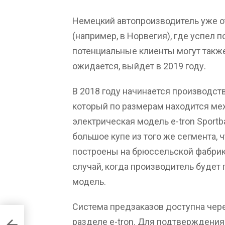
Немецкий автопроизводитель уже о
(например, в Норвегия), где успел п
потенциальные клиенты могут также з
ожидается, выйдет в 2019 году.
В 2018 году начинается производств
который по размерам находится меж
электрическая модель e-tron Sportb
большое купе из того же сегмента, ч
построены на брюссельской фабрике
случай, когда производитель будет п
модель.
Система предзаказов доступна чере
и
разделе e-tron. Для подтверждения