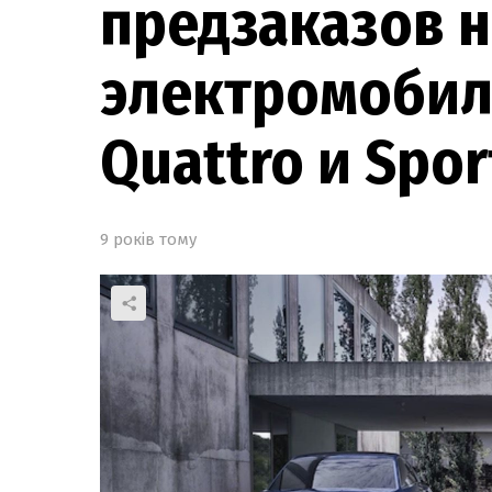
предзаказов н
электромобиле
Quattro и Spo
9 років тому