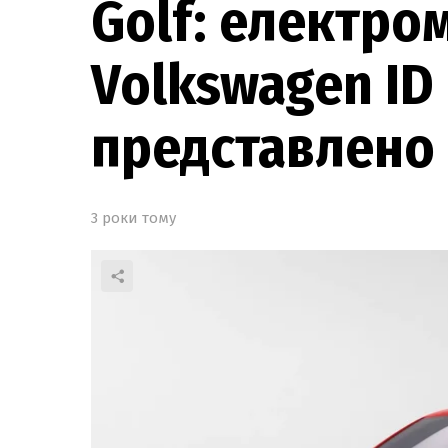
Golf: електро
Volkswagen ID 
представлено
3 роки тому