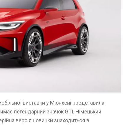
мобільної виставки у Мюнхені представила
римає легендарний значок GTI. Німецький
рійна версія новинки знаходиться в