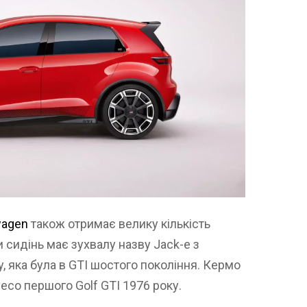
wagen
також отримає велику кількість
и сидінь має зухвалу назву Jack-e з
, яка була в GTI шостого покоління. Кермо
со першого Golf GTI 1976 року.