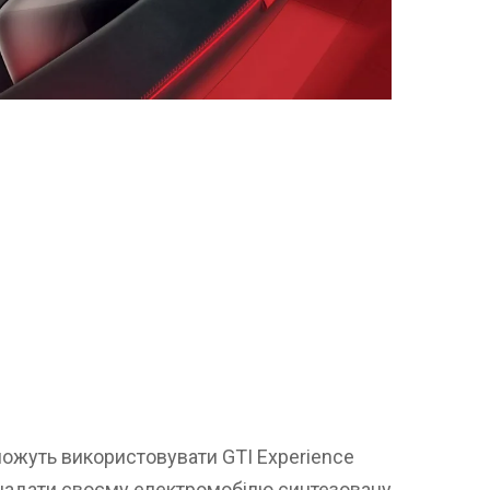
зможуть використовувати GTI Experience
б надати своєму електромобілю синтезовану