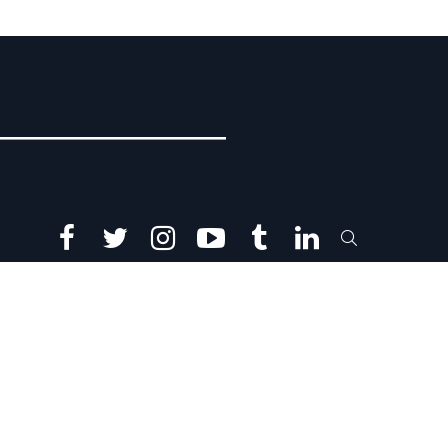
facebook
twitter
instagram
youtube
tumblr
linkedin
SEARCH