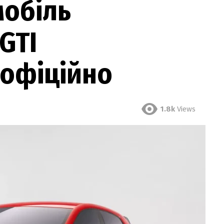
мобіль
GTI
 офіційно
1.8k
Views