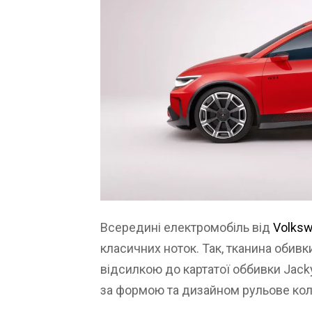
Всередині електромобіль від
Volks
класичних ноток. Так, тканина обивк
відсилкою до картатої оббивки Jacky
за формою та дизайном рульове коле