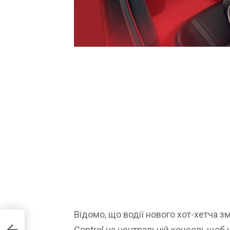
Відомо, що водії нового хот-хетча 
ими
Control на центральній консолі, що