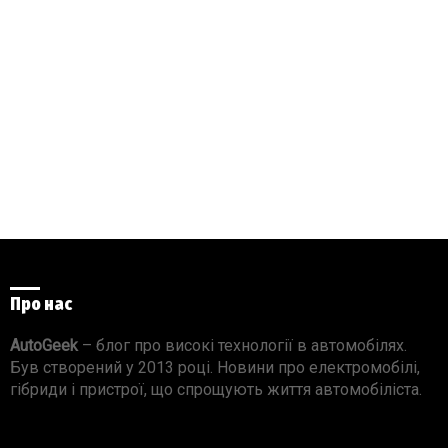
Про нас
AutoGeek
– блог про високі технології в автомобілях.
Був створений у 2013 році. Новини про електромобілі,
гібриди і пристрої, що спрощують життя автомобіліста.