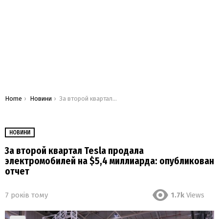
You are here:
Home
Новини
За второй квартал Tesla продала электромобилей на $5,4 миллиарда: опубликован отчет
НОВИНИ
За второй квартал Tesla продала
электромобилей на $5,4 миллиарда: опубликован
отчет
7 років тому
1.7k
Views