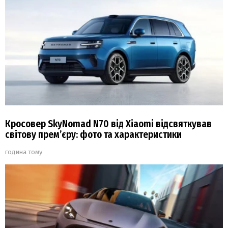
Кросовер SkyNomad N70 від Xiaomi відсвяткував
світову прем’єру: фото та характеристики
година тому