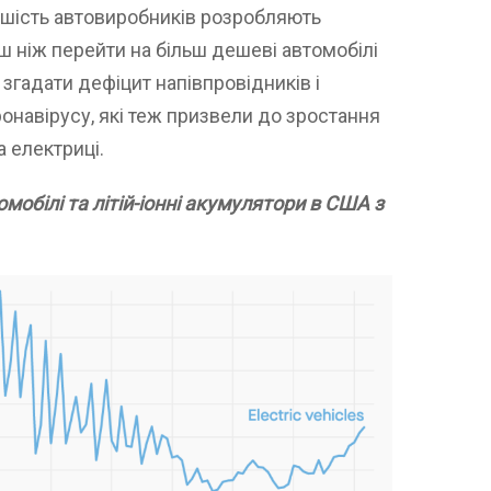
ьшість автовиробників розробляють
ш ніж перейти на більш дешеві автомобілі
 згадати дефіцит напівпровідників і
ронавірусу, які теж призвели до зростання
на електриці.
омобілі та літій-іонні акумулятори в США з