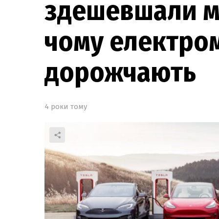
здешевшали м
чому електром
дорожчають
4 роки тому