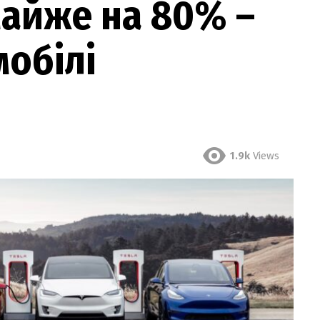
айже на 80% –
обілі
1.9k
Views