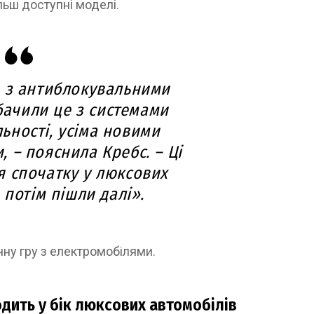
ільш доступні моделі.
 з антиблокувальними
бачили це з системами
ьності, усіма новими
 – пояснила Кребс. – Ці
я спочатку у люксових
 потім пішли далі».
ну гру з електромобілями.
дить у бік люксових автомобілів