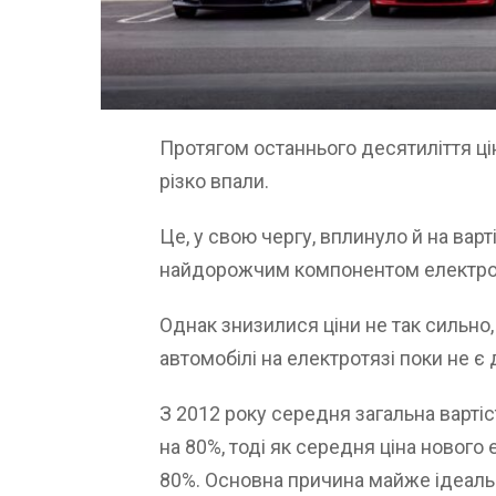
Протягом останнього десятиліття ці
різко впали.
Це, у свою чергу, вплинуло й на варт
найдорожчим компонентом електро
Однак знизилися ціни не так сильно,
автомобілі на електротязі поки не є
З 2012 року середня загальна вартіс
на 80%, тоді як середня ціна нового
80%. Основна причина майже ідеально