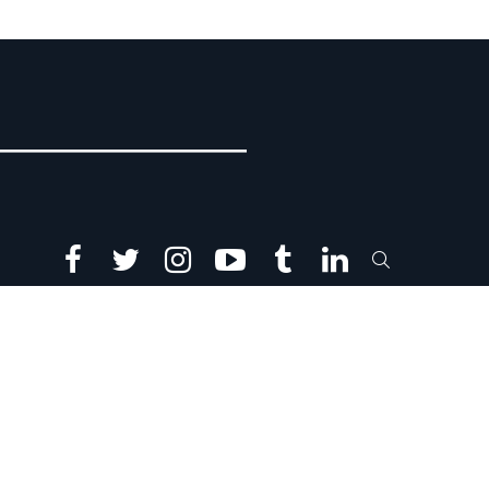
facebook
twitter
instagram
youtube
tumblr
linkedin
SEARCH