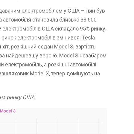
даваним електромобілем у США – і він був
на автомобіля становила близько 33 600
у електромобілів США складало 95% ринку.
 ринок електромобілів змінився: Tesla
іт, розкішний седан Model S, вартість
в за найдешевшу версію. Model S незабаром
й електромобіль, а розкішні автомобілі
озашляховик Model X, тепер домінують на
 на ринку США