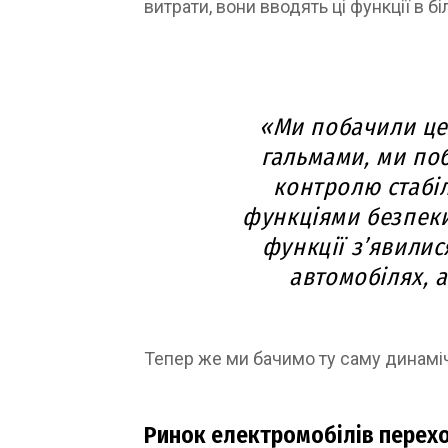
витрати, вони вводять ці функції в б
«Ми побачили це
гальмами, ми по
контролю стабіл
функціями безпеки,
функції з’явилис
автомобілях, а
Тепер же ми бачимо ту саму динаміч
Ринок електромобілів перехо