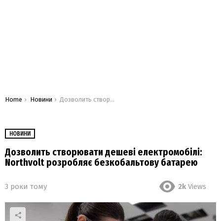
You are here:
Home
Новини
Дозволить створювати дешеві електромобілі: Northvolt розробляє безкобальтову батарею
НОВИНИ
Дозволить створювати дешеві електромобілі:
Northvolt розробляє безкобальтову батарею
3 роки тому
2k
Views