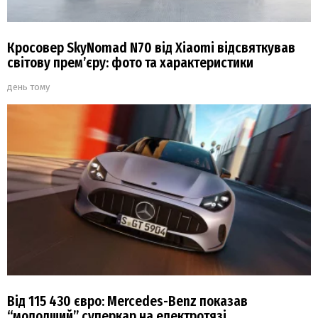
Кросовер SkyNomad N70 від Xiaomi відсвяткував
світову прем’єру: фото та характеристики
день тому
Від 115 430 євро: Mercedes-Benz показав
“молодший” суперкар на електротязі