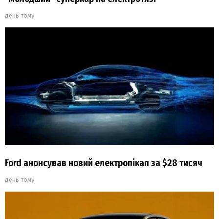
день тому
Ford анонсував новий електропікап за $28 тисяч
день тому