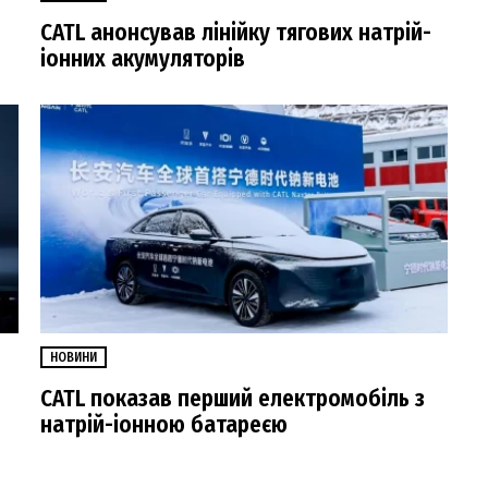
CATL анонсував лінійку тягових натрій-
іонних акумуляторів
НОВИНИ
CATL показав перший електромобіль з
натрій-іонною батареєю