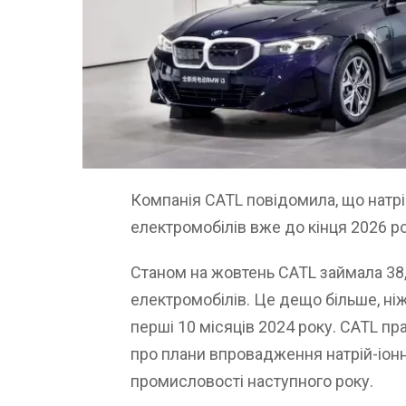
Компанія CATL повідомила, що натрі
електромобілів вже до кінця 2026 ро
Станом на жовтень CATL займала 38,
електромобілів. Це дещо більше, ніж
перші 10 місяців 2024 року. CATL п
про плани впровадження натрій-іонн
промисловості наступного року.