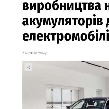
виробництва н
акумуляторів 
електромобіл
7 місяців тому