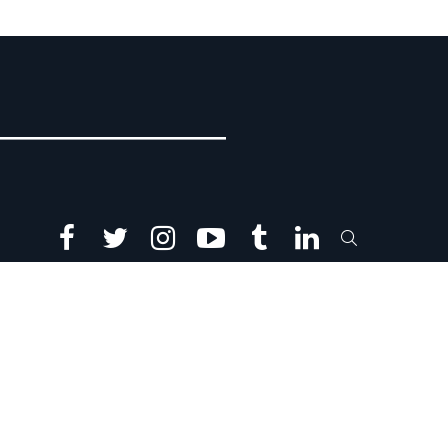
facebook
twitter
instagram
youtube
tumblr
linkedin
SEARCH