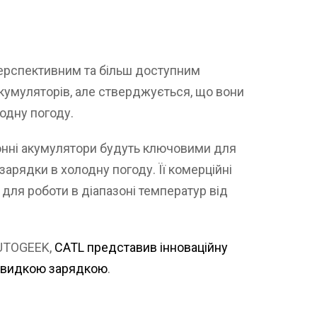
є перспективним та більш доступним
акумуляторів, але стверджується, що вони
одну погоду.
-іонні акумулятори будуть ключовими для
арядки в холодну погоду. Її комерційні
 для роботи в діапазоні температур від
AUTOGEEK,
CATL представив інноваційну
дшвидкою зарядкою
.