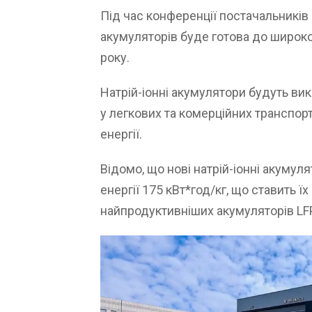
Під час конференції постачальників
акумуляторів буде готова до широк
року.
Натрій-іонні акумулятори будуть ви
у легкових та комерційних транспор
енергії.
Відомо, що нові натрій-іонні акумул
енергії 175 кВт*год/кг, що ставить ї
найпродуктивніших акумуляторів LFP