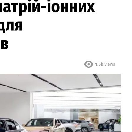
атрій-іонних
для
ів
1.5k
Views