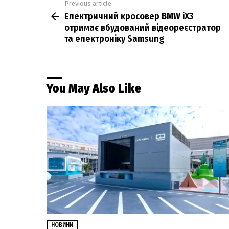
Previous article
See
Електричний кросовер BMW iX3
more
отримає вбудований відеореєстратор
та електроніку Samsung
You May Also Like
НОВИНИ