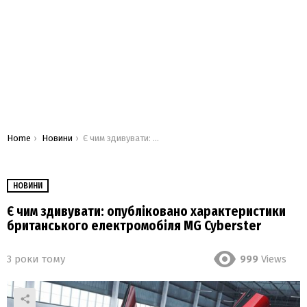
You are here:
Home
Новини
Є чим здивувати: опубліковано характеристики британського електромобіля MG Cyberster
НОВИНИ
Є чим здивувати: опубліковано характеристики
британського електромобіля MG Cyberster
3 роки тому
999
Views