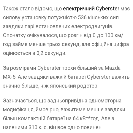
Також стало відомо, що
електричний Cyberster
має
силову установку потужністю 536 кінських сил
завдяки парі встановлених електродвигунів.
Спочатку очікувалося, що розгін від 0 до 100 км/
год займе менше трьох секунд, але офіційна цифра
оцінюється в 3,2 секунди.
За розмірами Cyberster трохи більший за Mazda
MX-5. Але завдяки важкій батареї Cyberster важить
значно більше, ніж японський родстер.
Зазначається, що задньопривідна одномоторна
модифікація, ймовірно, важитиме менше завдяки
більш компактній батареї на 64 кВт*год. Але з
наявними 310 к. с. він все одно повинен