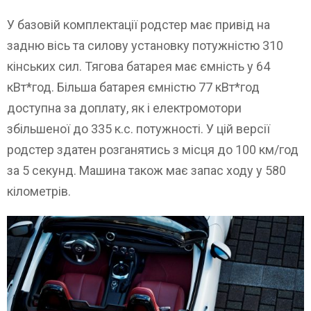
У базовій комплектації родстер має привід на
задню вісь та силову установку потужністю 310
кінських сил. Тягова батарея має ємність у 64
кВт*год. Більша батарея ємністю 77 кВт*год
доступна за доплату, як і електромотори
збільшеної до 335 к.с. потужності. У цій версії
родстер здатен розганятись з місця до 100 км/год
за 5 секунд. Машина також має запас ходу у 580
кілометрів.