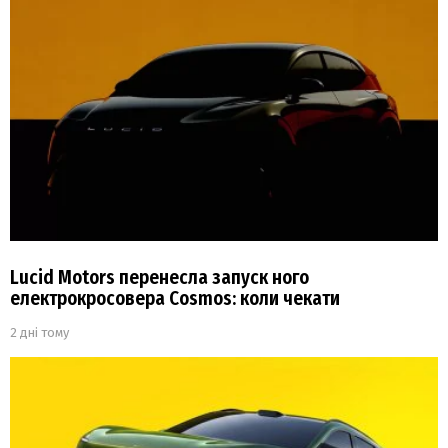
Lucid Motors перенесла запуск ного
електрокросовера Cosmos: коли чекати
2 дні тому