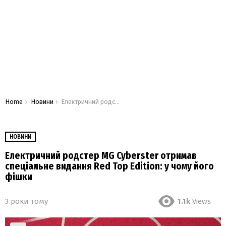
You are here:
Home
Новини
Електричний родстер MG Cyberster отримав спеціальне видання Red Top Edition: у чому його фішки
НОВИНИ
Електричний родстер MG Cyberster отримав
спеціальне видання Red Top Edition: у чому його
фішки
3 роки тому
1.1k
Views