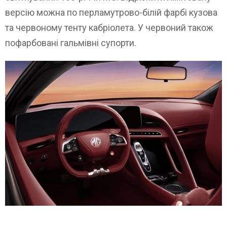
версію можна по перламутрово-білій фарбі кузова
та червоному тенту кабріолета. У червоний також
пофарбовані гальмівні супорти.