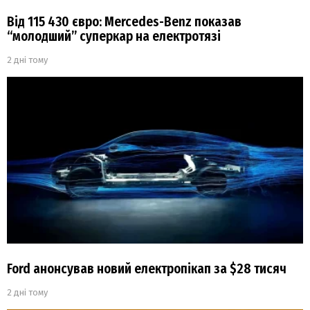
Від 115 430 євро: Mercedes-Benz показав
“молодший” суперкар на електротязі
2 дні тому
Ford анонсував новий електропікап за $28 тисяч
2 дні тому