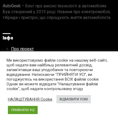
AutoGeek
– блог про високі технології в автомобілях.
Був створений у 2013 році. Новини про електромобілі,
гібриди і пристрої, що спрощують життя автомобіліста.
Інфо
Про проект
Реклама на сайті
Правила використання матеріалів
Ми використовуємо файли cookie на нашому веб-сайті,
щоб надати вам найбільш релевантний досвід,
запам’ятавши ваші уподобання та повторюючи
відвідування. Натискаючи “ПРИЙНЯТИ УСІ”, ви
погоджуєтесь на використання ВСІХ файлів cookie.
Підпишись на AutoGeek!
Однак ви можете відвідати "Налаштування файлів
cookie", щоб надати контрольовану згоду.
facebook
twitter
instagram
youtube
tumblr
linkedin
НАЛАШТУВАННЯ Cookie
ВІДМОВИТИ УСІМ
ПРИЙНЯТИ УСІ