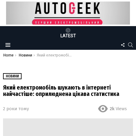
LATEST
FOLLO
S
Menu
US
You are here:
Home
Новини
Який електромобіль шукають в інтернеті найчастіше: оприлюднена цікава статистика
НОВИНИ
Який електромобіль шукають в інтернеті
найчастіше: оприлюднена цікава статистика
2 роки тому
2k
Views