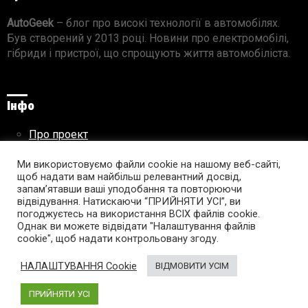
AutoGeek
– блог про високі технології в автомобілях.
Був створений у 2013 році. Новини про електромобілі,
гібриди і пристрої, що спрощують життя автомобіліста.
Інфо
Про проект
Реклама на сайті
Правила використання матеріалів
Ми використовуємо файли cookie на нашому веб-сайті,
щоб надати вам найбільш релевантний досвід,
запам’ятавши ваші уподобання та повторюючи
відвідування. Натискаючи “ПРИЙНЯТИ УСІ”, ви
погоджуєтесь на використання ВСІХ файлів cookie.
Підпишись на AutoGeek!
Однак ви можете відвідати "Налаштування файлів
cookie", щоб надати контрольовану згоду.
facebook
twitter
instagram
youtube
tumblr
linkedin
НАЛАШТУВАННЯ Cookie
ВІДМОВИТИ УСІМ
ПРИЙНЯТИ УСІ