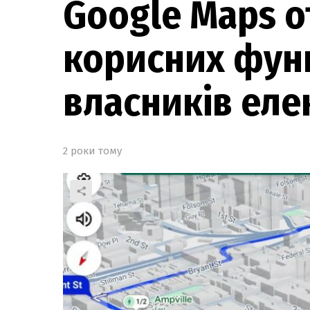
Google Maps о
корисних фун
власників еле
2 роки тому