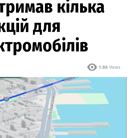
тримав кілька
кцій для
ктромобілів
1.8k
Views