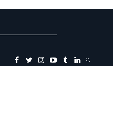
facebook
twitter
instagram
youtube
tumblr
linkedin
SEARCH