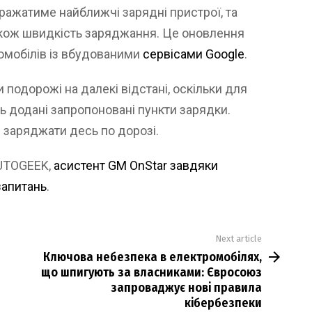
ражатиме найближчі зарядні пристрої, та
 також швидкість заряджання. Це оновлення
омобілів із вбудованими
сервісами Google
.
подорожі на далекі відстані, оскільки для
ть додані запропоновані пункти зарядки.
 заряджати десь по дорозі.
AUTOGEEK,
асистент GM OnStar завдяки
запитань
.
Next article
Ключова небезпека в електромобілях,
що шпигують за власниками: Євросоюз
запроваджує нові правила
кібербезпеки