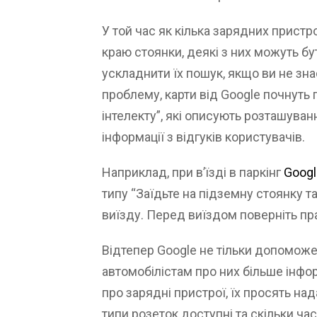
У той час як кілька зарядних пристр
краю стоянки, деякі з них можуть бу
ускладнити їх пошук, якщо ви не зн
проблему, карти від Google почнуть 
інтелекту”, які описують розташува
інформації з відгуків користувачів.
Наприклад, при в’їзді в паркінг
Goog
типу “Заїдьте на підземну стоянку т
виїзду. Перед виїздом поверніть пр
Відтепер Google не тільки допоможе 
автомобілістам про них більше інфо
про зарядні пристрої, їх просять на
типи розеток доступні та скільки ча