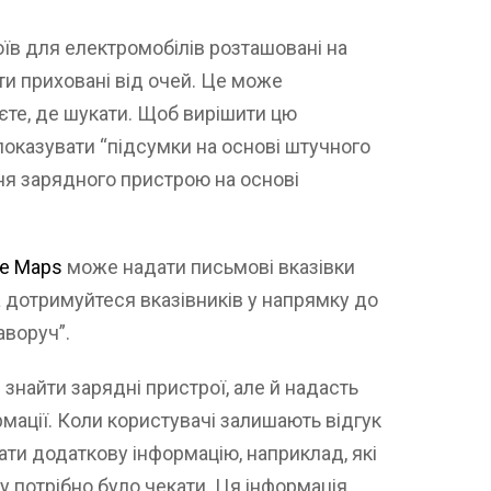
оїв для електромобілів розташовані на
ти приховані від очей. Це може
аєте, де шукати. Щоб вирішити цю
показувати “підсумки на основі штучного
ння зарядного пристрою на основі
le Maps
може надати письмові вказівки
а дотримуйтеся вказівників у напрямку до
аворуч”.
знайти зарядні пристрої, але й надасть
рмації. Коли користувачі залишають відгук
дати додаткову інформацію, наприклад, які
су потрібно було чекати. Ця інформація