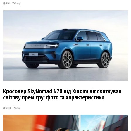
день тому
Кросовер SkyNomad N70 від Xiaomi відсвяткував
світову прем’єру: фото та характеристики
день тому