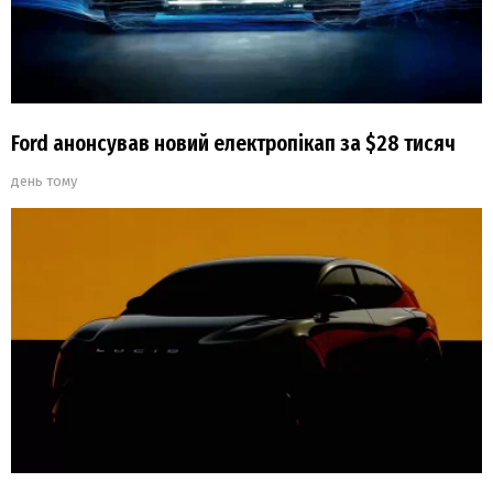
Ford анонсував новий електропікап за $28 тисяч
день тому