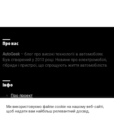
Про нас
AutoGeek
– блог про високі технології в автомобілях.
Був створений у 2013 році. Новини про електромобілі,
гібриди і пристрої, що спрощують життя автомобіліста.
Інфо
Про проект
Реклама на сайті
Правила використання матеріалів
Ми використовуємо файли cookie на нашому веб-сайті,
щоб надати вам найбільш релевантний досвід,