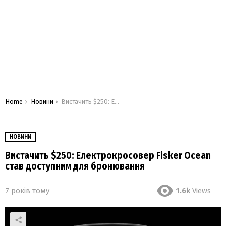
You are here:
Home
Новини
Вистачить $250: Електрокросовер Fisker Ocean став доступним для бронювання
НОВИНИ
Вистачить $250: Електрокросовер Fisker Ocean
став доступним для бронювання
7 років тому
1.6k
Views