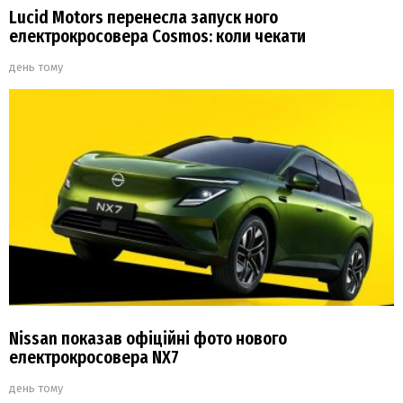
Lucid Motors перенесла запуск ного
електрокросовера Cosmos: коли чекати
день тому
Nissan показав офіційні фото нового
електрокросовера NX7
день тому