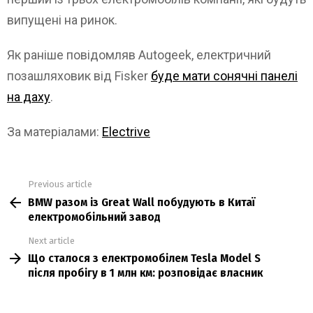
випущені на ринок.
Як раніше повідомляв Autogeek, електричний
позашляховик від Fisker
буде мати сонячні панелі
на даху
.
За матеріалами:
Electrive
Previous article
See
BMW разом із Great Wall побудують в Китаї
more
електромобільний завод
Next article
Що сталося з електромобілем Tesla Model S
після пробігу в 1 млн км: розповідає власник