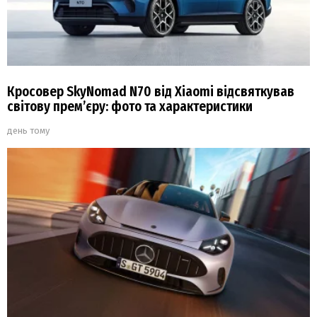
Кросовер SkyNomad N70 від Xiaomi відсвяткував
світову прем’єру: фото та характеристики
день тому