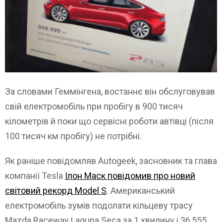
За словами Геммінгена, востаннє він обслуговував
свій електромобіль при пробігу в 900 тисяч
кілометрів й поки що сервісні роботи автівці (після
100 тисяч км пробігу) не потрібні.
Як раніше повідомляв Autogeek, засновник та глава
компанії Tesla
Ілон Маск повідомив про новий
світовий рекорд Model S
. Американський
електромобіль зумів подолати кільцеву трасу
Mazda Raceway Laguna Seca за 1 хвилину і 36,555