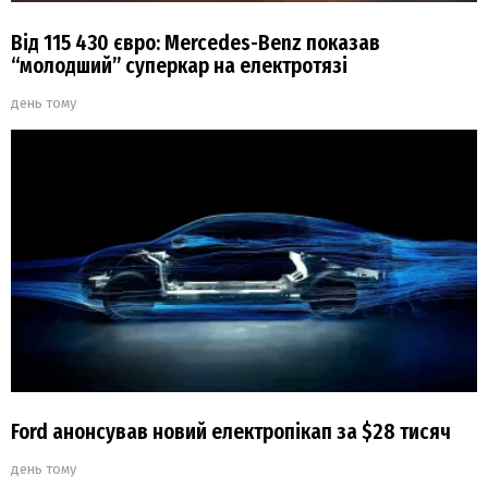
Від 115 430 євро: Mercedes-Benz показав
“молодший” суперкар на електротязі
день тому
Ford анонсував новий електропікап за $28 тисяч
день тому