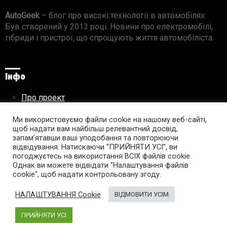
AutoGeek
– блог про високі технології в автомобілях.
Був створений у 2013 році. Новини про електромобілі,
гібриди і пристрої, що спрощують життя автомобіліста.
Інфо
Про проект
Реклама на сайті
Правила використання матеріалів
Ми використовуємо файли cookie на нашому веб-сайті,
щоб надати вам найбільш релевантний досвід,
запам’ятавши ваші уподобання та повторюючи
відвідування. Натискаючи “ПРИЙНЯТИ УСІ”, ви
погоджуєтесь на використання ВСІХ файлів cookie.
Підпишись на AutoGeek!
Однак ви можете відвідати "Налаштування файлів
cookie", щоб надати контрольовану згоду.
facebook
twitter
instagram
youtube
tumblr
linkedin
НАЛАШТУВАННЯ Cookie
ВІДМОВИТИ УСІМ
ПРИЙНЯТИ УСІ