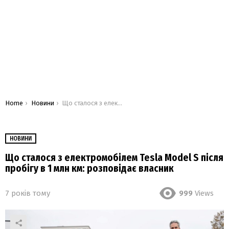
You are here:
Home
Новини
Що сталося з електромобілем Tesla Model S після пробігу в 1 млн км: розповідає власник
НОВИНИ
Що сталося з електромобілем Tesla Model S після
пробігу в 1 млн км: розповідає власник
7 років тому
999
Views