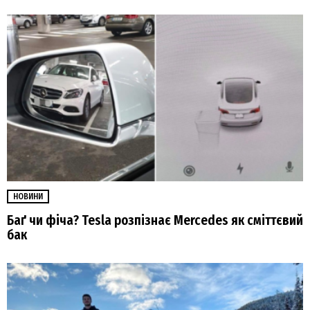
НОВИНИ
Баґ чи фіча? Tesla розпізнає Mercedes як сміттєвий
бак