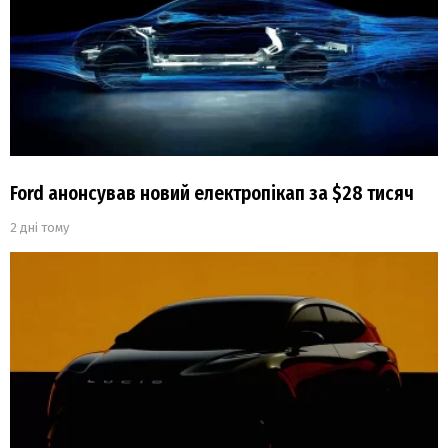
Ford анонсував новий електропікап за $28 тисяч
2 дні тому