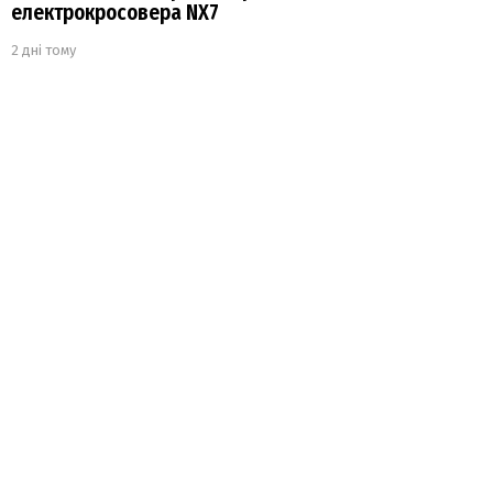
електрокросовера NX7
2 дні тому