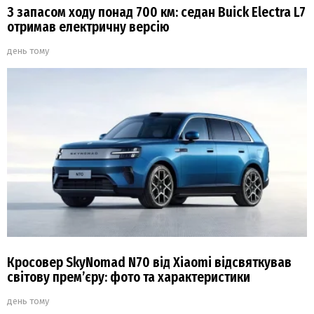
З запасом ходу понад 700 км: седан Buick Electra L7
отримав електричну версію
день тому
Кросовер SkyNomad N70 від Xiaomi відсвяткував
світову прем’єру: фото та характеристики
день тому