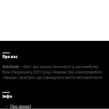
Про нас
AutoGeek
– блог про високі технології в автомобілях.
Був створений у 2013 році. Новини про електромобілі,
гібриди і пристрої, що спрощують життя автомобіліста.
Інфо
Про проект