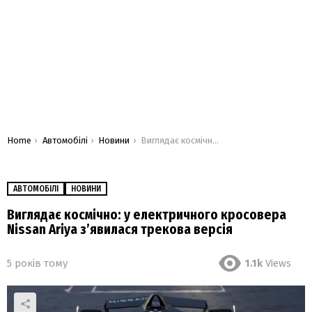
You are here:
Home
Автомобілі
Новини
Виглядає космічно: у електричного кросовера Nissan Ariya з’явилася трекова версія
АВТОМОБІЛІ
НОВИНИ
Виглядає космічно: у електричного кросовера
Nissan Ariya з’явилася трекова версія
5 років тому
1.1k
Views