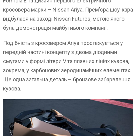
Formula E та дизайн першого електричного
кросовера марки – Nissan Ariya. Прем’єра шоу-кара
відбулася на заході Nissan Futures, метою якого
була демонстрація майбутнього компанії.
Подібність з кросовером Ariya простежується у
передній частині концепту з двома діодними
смугами у формі літери V та плавних лініях кузова,
зокрема, у карбонових аеродинамічних елементах.
Ще одна загальна деталь – бронзове забарвлення
кузова.